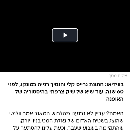
צילום מסך
בווידיאו: חתונת גרייס קלי והנסיך רנייה במונקו, לפני
60 שנה. עוד שיא של שיק צרפתי בהיסטוריה של
האופנה
האמת? עדיין לא נרגענו מהלבוש המאוד אמביוולנטי
שהוצג בשטיח האדום של גאלת המט בניו-יורק,
שהתקיימה בשבוע שעבר, וכעת עלינו להסתער על