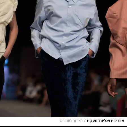
/
אינדיבידואליות זועקת
נמרוד סונדרס