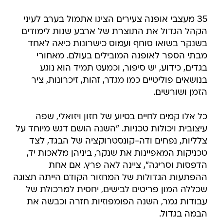
35 מעצבי אופנה צעירים הציגו אתמול בערב לעיני
הקהל הגדול את התוצרת של ארבע שנות לימודים
בשנקר בשואו סוחף ועמוס כישרונות כיאה לאחד
מבתי הספר לאופנה המובילים בעולם. מאחורי
בגדים, כידוע, יש סיפור, וכמעט תמיד הוא נוגע
בנושאים פוליטיים כמו מגדר, זהות, זיכרונות, ציר
הזמן ושורשים.
כל אלו קמים לחיים בסיוע של חזון ויזואלי, שפה
עיצובית ויכולות טכניות. "השנה הושם דגש מיוחד על
צלליות, נפחים ודה-קונסטרוקציה של הבגד, לצד
טכניקות המאפיינות את שנקר, ביניהן מלאכות יד,
הדפסות וסריגה", ציינה לאה פרץ. אם אחת
ההפתעות הגדולות של המחזור הקודם הייתה תצוגה
שכללה המון פריטים לבישים, יחסית למרכולת של
עבודות גמר, השנה הפומפוזיות חזרה וכבשה את
הבמה בגדול.