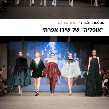
/
המהלכות הלבנות
נמרוד סונדרס
"אופליה" של שירן אפרתי