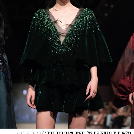
/
מלאכת יד מדוקדקת של רקמה ואבני סברובסקי
נמרוד סונדרס