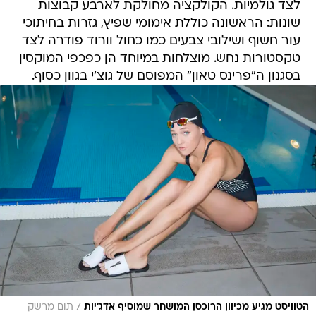
לצד גולמיות. הקולקציה מחולקת לארבע קבוצות
שונות: הראשונה כוללת אימומי שפיץ, גזרות בחיתוכי
עור חשוף ושילובי צבעים כמו כחול וורוד פודרה לצד
טקסטורות נחש. מוצלחות במיוחד הן כפכפי המוקסין
בסגנון ה"פרינס טאון" המפוסם של גוצ'י בגוון כסוף.
/
הטוויסט מגיע מכיוון הרוכסן המושחר שמוסיף אדג'יות
תום מרשק