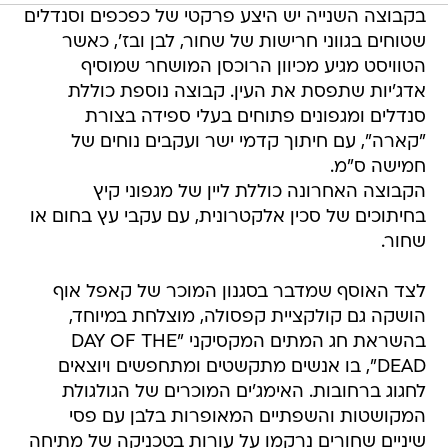
בקבוצה השנייה יש היצע פרקטי של כפכפים וסנדלים
שטוחים בגווני חרישות של שחור, לבן ובז', כאשר
הטוויסט מגיע מכיוון הרוכסן המושחר שמוסיף
אדג'יות שתפסת את העין. קבוצה נוספת כוללת
סנדלים ומגפונים פתוחים בעלי ספידה בצורת
"קארה", עם חיתוך קדמי ישר ועקבים נוחים של
חמישה ס"מ.
הקבוצה האחרונה כוללת ליין של מגפוני קיץ
בחיתוכים של סכין אלקטרונית, עם עקבי עץ בחום או
שחור.
לצד האוסף שמדבר בסגנון המוכר של קאפל אוף
הושקה גם קולקציית קפסולה, מוצלחת במיוחד,
בהשראת חג המתים המקסיקני "DAY OF THE
DEAD", בו אנשים מתקשטים ומתחפשים ויוצאים
לחגוג ברחובות. האימג'ים המוכרים של הגולגולת
המקושטות והשפתיים המאופרות בלבן עם פסי
שיניים שחורים נרקמו על עורות בטכניקה של מתיחה