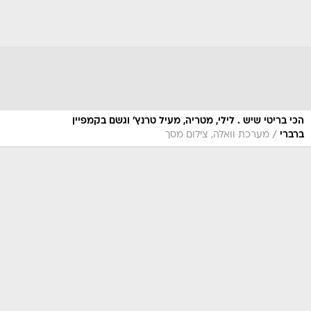
הכי בריטי שיש . לילי, מטריה, מעיל טרנץ' וגשם בקמפיין
/
ברברי
מערכת וואלה, צילום מסך