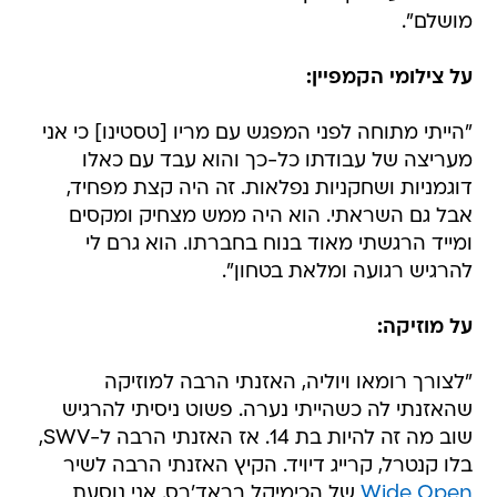
מושלם".
על צילומי הקמפיין:
"הייתי מתוחה לפני המפגש עם מריו [טסטינו] כי אני
מעריצה של עבודתו כל-כך והוא עבד עם כאלו
דוגמניות ושחקניות נפלאות. זה היה קצת מפחיד,
אבל גם השראתי. הוא היה ממש מצחיק ומקסים
ומייד הרגשתי מאוד בנוח בחברתו. הוא גרם לי
להרגיש רגועה ומלאת בטחון".
על מוזיקה:
"לצורך רומאו ויוליה, האזנתי הרבה למוזיקה
שהאזנתי לה כשהייתי נערה. פשוט ניסיתי להרגיש
שוב מה זה להיות בת 14. אז האזנתי הרבה ל-SWV,
בלו קנטרל, קרייג דיויד. הקיץ האזנתי הרבה לשיר
Wide Open
של הכימיקל בראד'רס. אני נוסעת