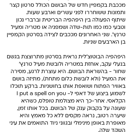
מככבת בקמפיין חדש של הבושם הכולל סרטון קצר
ותמונות ששוחררו לפני עשרים וארבע שעות.
שיתוף הפעולה בין היפהפיה הבריטית וברברי נכון
וטבעי כמו כמו תות-שדה ושמפניה או מטריה ומעיל
טרנץ'. שני האחרונים מככבים לצידה בסרטון הקמפיין
בן הארבעים שניות.
היפהפיה הבוטוצ'לית נראית בסרטון מתרוצצת בגשם
בנעלי עקב, אוחזת במטריה ולובשת מעיל טרנץ'
שחור - בהשראת הבושם. היא עוצרת לרגע, מסירה
את המעיל (ולא לובשת כלום מתחת), מתיזה בושם
באוויר הפתוח ושואפת אותו בחושניות. ברקע תוכלו
לשמוע ביצוע של דאפי ל- I put a spell on you
הקלאסי. אחר-כך היא מצולמת טופלס, כשהיא
שעונה על בקבוק ענק של הבושם. בכל אותו זמן,
שיערה רטוב, נראה מקסים ללא כל מאמץ והיא
מאופרת באופן מינימלי ובגווני ניוד התואמים את עיני
השקד שלה.