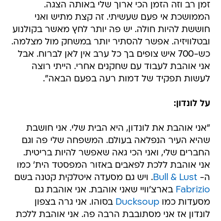
זמן רב וזה הזמן הכי ארוך שלי באותה הצגה.
הממושכת אי פעם שעשיתי. זה קצת מתיש ואני
חוששת להיות חולה. יש פה יותר לחץ מאשר בקולנוע
ובטלוויזיה. אפשר להסתיר יותר במשחק מול מצלמה.
כש-700 איש צופים בך כל ערב אין לאן לברוח. אבל
אני אוהבת לעבוד עם שחקנים אחרי. הייתי רוצה
לעשות תפקיד של דמות רעה בפעם הבאה".
על לונדון:
"אני אוהבת את לונדון, היא הבית שלי. אני חושבת
שהיא העיר הנפלאה בעולם. המשפחה שלי פה וגם
החברים שלי, ואני הכי גאה שאפשר להיות בריטית.
אני אוהבת ללכת לפאבים באזור המפסטד הית' כמו
ה-
Bull & Lust
. ויש גם מסעדה איטלקית קטנה בשם
Fabrizio
בארצ'וויי שאני אוהבת. אני אוהבת גם
מסעדות כמו
Ducksoup
בסוהו. אני גרה בצפון
לונדון אז אני מסתובבת הרבה פה. אני אוהבת ללכת