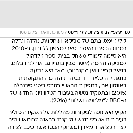
/
כמו יפהפייה בוטוצ'לית. לילי ג'יימס
מערכת וואלה, צילום מסך
לילי ג'יימס, בתם של מוזיקאי ושחקנית, נולדה וגדלה
במחוז הכפריו האמיד סארי מצפון ללונדון. ב-2010
היא סיימה לימודי משחק בבית-ספר גילדהול
למוזיקה ודרמה (אשר מבין בוגריו גם אורלנדו בלום,
דניאל קרייג ויואן מקגרגור). מאז היא נודעה
בתפקידה כליידי רוז בסדרת הדרמה התקופתית
דאונטון אבי, בתפקיד הראשי בסרט דיסני סינדרלה
(2015) ובתפקיד נטשה בעיבוד הטלוויזיוני החדש של
ה-BBC ל"מלחמה ושלום" (2016).
הקיץ היא זוכה לביקורות מהללות על תפקידה כיוליה
בעיבוד תיאטרלי חדש של קנת' בראנה לרומאו ויוליה
לצד רעצ'ארד מאדן (משחקי הכס) אשר כיכב לצידה