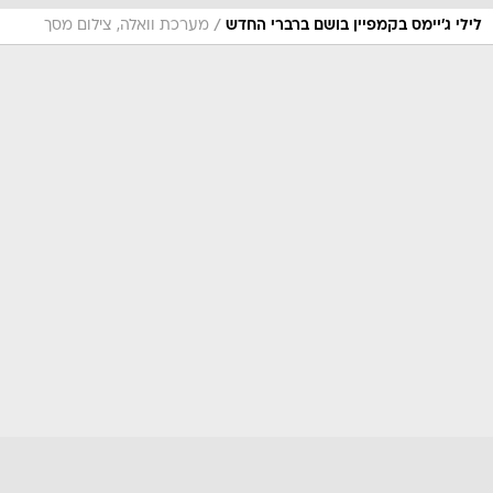
/
לילי ג'יימס בקמפיין בושם ברברי החדש
מערכת וואלה, צילום מסך