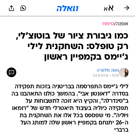
אופנה
/
טיפוח
כמו גיבורת ציור של בוטוצ'לי,
רק טופלס: השחקנית לילי
ג'יימס בקמפיין ראשון
נאוה סילוורה
24.8.2016 / 5:08
לילי ג'יימס התפרסמה בבריטניה בזכות תפקידה
בסדרה "דאונטון אבי". בהמשך כולנו התאהבנו בה
ב"סינדרלה", והקיץ היא זוכה לתשבוחות על
תפקידה כיוליה בעיבוד תיאטרלי חדש של "רומאו
ויוליה". מי שפספס בכל אלו את השחקנית בת
ה-26 יתנחם בקמפיין ראשון שלה למותג העל
ברברי