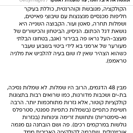
/
ופוגשת את איזבל הופר, עוד מועמדת לאוסקר
GettyImages
הקולקציה, מגובשת וקוהרנטית, כוללת בעיקר
חליפות מכנסיים מנצנצות עם שיבוצי פאייטים,
ושמלות תחרה, סאטן ועור. הקבוצה השנייה היא
נושאת דגל הכתום. הניסיון, הביטחון והכישורים של
מעצב-העל נראו פה בבירור (אגב, בטחונו הבלתי
מעורער של ארמני בא לידי ביטוי בשבוע שעבר
כשהוא הצהיר שאין לו שום בעיה להלביש את מלניה
טראמפ).
מבין 48 הדגמים, הרוב היו שמלות. לא שמלות נסיכה,
בת-ים ושכבות מדורגות, כמו שרואים רבות בתצוגות
קולקציות קוטור, אלא גזרות מתוחכמות יותר. הרבה
חשיפת כתפיים (בשמלות כתפיות ספגטי, סטרפלס
וא-סימטריות) ותחושת זרימה ונינוחות (בגזרות
גולשות במרקמים רכים). פה ושם הובחנה גם מגמה
אוריינטלית, שתרמה לקולקציה האביבית ממד