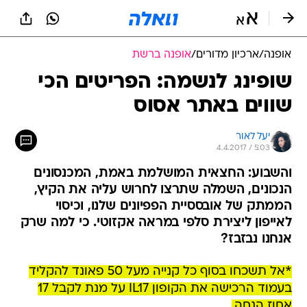
אופנה
/
ארכיון מדורים
/
אופנה ברשת
שופינג לנשמה: הפריטים הכי
שווים באתר אסוס
יעל לאור
4.4.2017 / 5:03
והשבוע: החצאית המושלמת באמת, המכנסונים
הנכונים, השמלה שתרצו לחרוש עליה את הקיץ,
הממתק של אובססיית הפפיונים שלנו, וכיסוי
לאייפון ליצירת סלפי במראה אקזוטי. כי למה שרק
אנחנו נבזבז?
*אל תשכחו בסוף כל קנייה מעל 50 פאונד להקליד
בעמוד הרכישה את הקופון IL17 על מנת לקבל 17
אחוז הנחה.