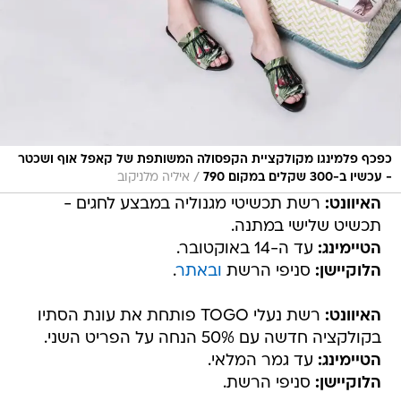
כפכף פלמינגו מקולקציית הקפסולה המשותפת של קאפל אוף ושכטר
/
- עכשיו ב-300 שקלים במקום 790
איליה מלניקוב
האיוונט:
רשת תכשיטי מגנוליה במבצע לחגים -
תכשיט שלישי במתנה.
הטיימינג:
עד ה-14 באוקטובר.
הלוקיישן:
סניפי הרשת
ובאתר
.
האיוונט:
רשת נעלי TOGO פותחת את עונת הסתיו
בקולקציה חדשה עם 50% הנחה על הפריט השני.
הטיימינג:
עד גמר המלאי.
הלוקיישן:
סניפי הרשת.