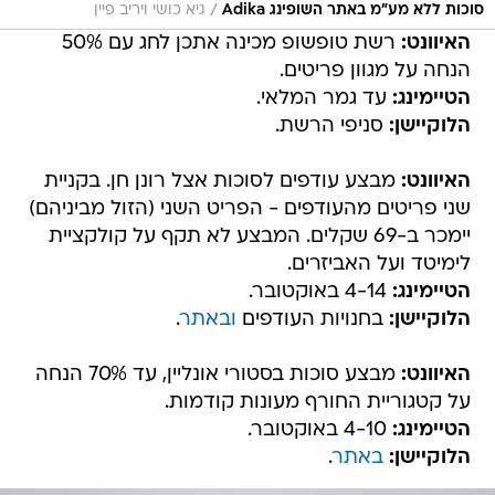
/
סוכות ללא מע"מ באתר השופינג Adika
גיא כושי ויריב פיין
האיוונט:
רשת טופשופ מכינה אתכן לחג עם 50%
הנחה על מגוון פריטים.
הטיימינג:
עד גמר המלאי.
הלוקיישן:
סניפי הרשת.
האיוונט:
מבצע עודפים לסוכות אצל רונן חן. בקניית
שני פריטים מהעודפים - הפריט השני (הזול מביניהם)
יימכר ב-69 שקלים. המבצע לא תקף על קולקציית
לימיטד ועל האביזרים.
הטיימינג:
4-14 באוקטובר.
הלוקיישן:
בחנויות העודפים
ובאתר
.
האיוונט:
מבצע סוכות בסטורי אונליין, עד 70% הנחה
על קטגוריית החורף מעונות קודמות.
הטיימינג:
4-10 באוקטובר.
הלוקיישן:
באתר
.