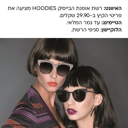
האיוונט:
רשת אופנת הבייסיק HOODIES מציעה את
פריטי הקיץ ב-29.90 שקלים.
הטיימינג:
עד גמר המלאי.
הלוקיישן:
סניפי הרשת.