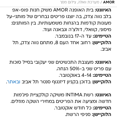
/
AMOR
מערכת וואלה, צילום מסך
האיוונט:
בית האופנה AMOR משיק חנות פופ-אפ
בלב נווה צדק, בה יוצגו פריטים נבחרים של מותגי-על
מעונות קודמות בהנחות משמעותיות. בין המותגים:
מיסוני, קוואלי, דולצ'ה וגבאנה ועוד.
הטיימינג:
עד ה-17 בנובמבר.
הלוקיישן:
רחוב אחד העם 8, מתחם נווה צדק, תל
אביב.
האיוונט:
מעצבת התכשיטים שני יעקובי בסייל סוכות
עם פריט שני ב-50% הנחה.
הטיימינג:
4-14 באוקטובר.
הלוקיישן:
בדוכן בקניון דיזנגוף סנטר תל אביב
ובאתר
.
האיוונט:
רשת INTIMA משיקה קולקציית פיג'מות
חדשה ומציעה את הפריטים במחירי השקה מוזלים.
הטיימינג:
כל חודש אוקטובר.
הלוקיישן:
סניפי הרשת.