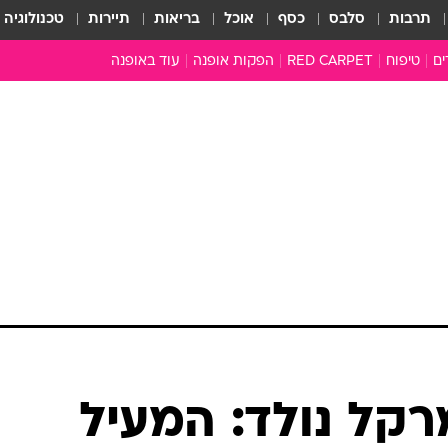
תרבות
סלבס
כסף
אוכל
בריאות
תיירות
טכנולוגיה
ים
טיפוח
RED CARPET
הפקות אופנה
עוד באופנה
טובהל'ה +
כל הכתבות
כתבו לנו
ארכיון מדורים
עושים סדר
סוגרים שנה
המציאון
משכורת 13
התעשייה
המצפן האופנ
מלתחה מלאה
סבתא שיק
רקל נולד: המעיל
אופנה ברשת