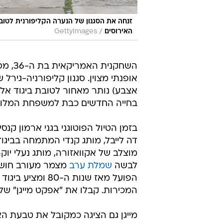
זנחה את הסגנון של הנערה הקליפורנית לטובת
/
האירוסים
GettyImages
השחקנ
אופנתי מצוין. סגנון קליפורניה-גירל 
אצבע) נותר מאחור לטובת ביגוד אלגנ
בחייה החדשים כבת למשפחת המלוכה
בזמן הטיול הפוטוגני בגני ארמון קנסי
דה לייבל, מותג קנדי המתמחה בביגוד 
לבשה
שמלת ערב
הפועל מאז שנות 
המכירות. קבלו את "אפקט מייגן" של
מייגן גם הציגה כמקובל את טבעת הא