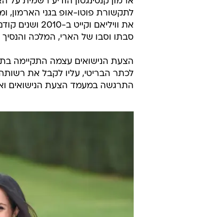
ארמון קנסינגטון הודיע רשמית על ה
לתקשורת פוטו-אופ בגני הארמון, ומא
את וויליאם וקי
סבתו וסבו של הארי, המלכה והנסיך פיל
לכתר הבריטי, עליו לקבל את רשותה 
התרגשה במעמד הצעת הנישואים ואמרה