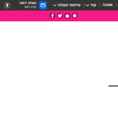
וואלה דואר
אופנה
עוד
שיתופי פעולה
קרא דואר
תי