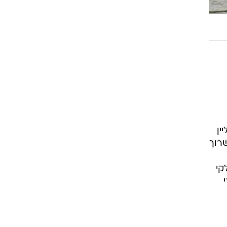
ין
שרוך
, מותג איטלקי
י