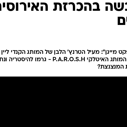
שיער וסטייל
ה בהכרזת האירוסים
סטייל ID
ם
נעליים ואקסס
שמלות כלה
אג'נדה
דוגמנית השב
 מייגן": מעיל הטרנץ' הלבן של המותג הקנדי ליין 
לייבל, ושמלת הצמר הירוקה של המותג האיטלקי P.A.R.O.S.H - גרמו להיס
ת המנצנצת?