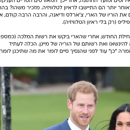
אירוסים ומועד החתונה, אחר-כך המאורסים הטריים העניקו
וחר יותר הם התיישבו לראיון לטלוויזיה. מזכיר משהו? בהח
יט ב-2010 ושנים קודם את הוריו של הארי, צ'ארלס ודיאנה, והרבה הרבה קודם, 
יפ (רק בלי ראיון הטלוויזיה).
להינשא) ואת רשותם של הוריה של מייגן. הכלה לעתיד
 "כן" עוד לפני שהנסיך סיים לומר את מה שתיכנן לומר.