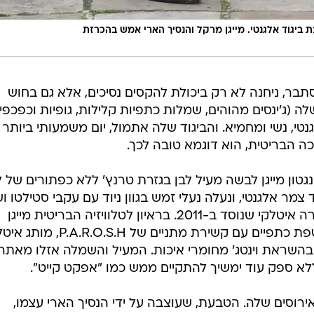
 ביגוד אלגנטי. מייגן מרקל והנסיך הארי אמש בהכרזת
ית האמריקאית בת ה-36, מסתבר, ניחנה לא רק ביכולת להקסים נסיכים, אלא גם בחוש
שלה (ג'ינסים מהוהים, שמלות כתפיות קלילות, גופיות וכפכפי
טי, נשי ומחמיא. והביגוד שלה אתמול, יום משמעותי ביותר
 הבריטית, הוא דוגמא טובה לכך.
נגטון מייגן לבשה מעיל לבן בגזרת טרנץ' ללא כפתורים של לי
צמר אלגנטי, ונעלה נעלי זמש בגוון ניוד עם עקבי סטילטו ו
מוצלב של אקוואזורה, מותג נעלי יוקרה איטלקי שנוסד ב-2011. בראיון לטלוויזיה הבריטית מייגן
מצמר מעורב חושפת כתפיים עם קשירת מתניים של P.A.R.O.S.H
ה-80 ומציע ביגוד בהשראת וינטג' מחומרי איכות. המעיל והשמלה אזלו מאתר
לא ספק עוד ימשיך להתקיים ממש כמו "אפקט קייט".
ירוסים שלה. הטבעת, שעוצבה על ידי הנסיך הארי עצמו,