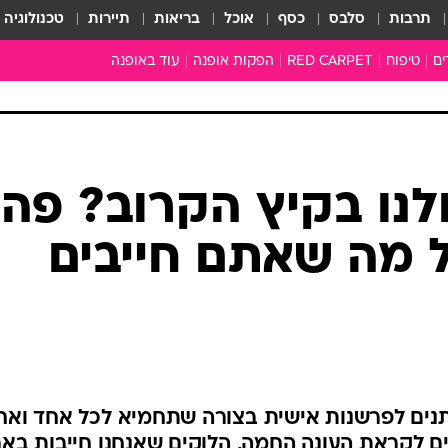
תרבות
סלבס
כסף
אוכל
בריאות
תיירות
טכנולוגיה
ים
טיפוח
RED CARPET
הפקות אופנה
עוד באופנה
שמלות כלה
טובהל'ה +
כל הכתבות
כתבו לנו
לנו בקיץ הקרוב? פה
ארכיון מדורים
עושים סדר
 מה שאתם חייבים
סוגרים שנה
המציאון
משכורת 13
התעשייה
המצפן האופנ
מלתחה מלאה
יתנים לפרשנות אישית בצורה שתחמיא לכל אחד ואח
סבתא שיק
 לקראת העונה החמה, הלוקים שאנחנו חייבות באר