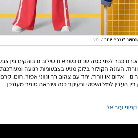
/
נחשב "גברי" יותר
יחצ
רנו כבר לפני כמה שנים כשראינו שילובים בוהקים בין צבע
 וורוד. העונה הקולור בלוק מגיע בצבעוניות רגועה ומעודכנת
ם - אדום או וורוד, יחד עם צהוב רך וגווני אפור, חום, קרם ו
ן העדין למצ'ואיסטי ובעיקר כזה שנראה סופר מעודכן
יוני עזריאלי