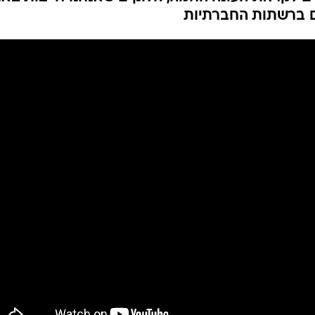
אופנה ברשת
גם ברשתות החברתיות
שיער וסטייל
סטייל ID
נעליים ואקסס
שמלות כלה
אג'נדה
דוגמנית השב