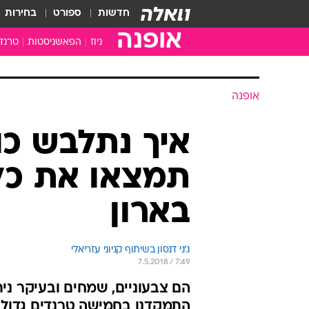
חדשות
ספורט
בחירות
אופנה
ניוז
הפאשניסטות
טרנד
אופנה
איך נתלבש כו
תמצאו את כל
בארון
ג'ני דנסון בשיתוף קניוני עזריאלי
7.5.2018 / 7:49
הם צבעוניים, שמחים ובעיקר נ
התמקדנו בחמישה טרנדים גדולים