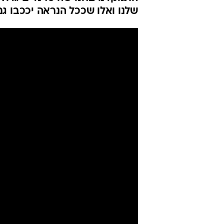
שלנו ואלו שככל הנראה יככבו 