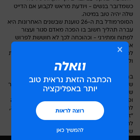
כשמדובר בנשים - ויודעת מראש לקבוע אם הדייט
שלה יהיה טוב במיטה.
הסופרמודל בת ה-26 טוענת שבשנים האחרונות היא
עברה תהליך חשוב בו הפכה מאדם סגור ועצור
לפתוח ומתירני - וכהוכחה לכך לא חוששת לפרוש
את כל הקלפים על השולחן: "בעבר הייתי יוצאת
למסיבות אבל היום אני מעדיפה פשוט להישאר בבית
ולעשות סקס, עם גברים ונשים".
בריאיון סנסציוני לפודקאסט של רופול חשפה דלווין
שהמתנה הגדולה ביותר שהיא יכולה להעניק לפרטנר
שלה היא אורגזמה. "אני טובה מאוד בלתת אהבה
ופחות יודעת לקבל. ככה אני גם במיטה. אני מתקשה
להתמסר וליהנות, אז אני מעדיפה לתת", היא אמרה,
"זה מוזר, אבל כשאני שוכבת עם גברים אני מעדיפה
להיות כנועה. כשאני עם נשים אני מעדיפה לקחת
שליטה".