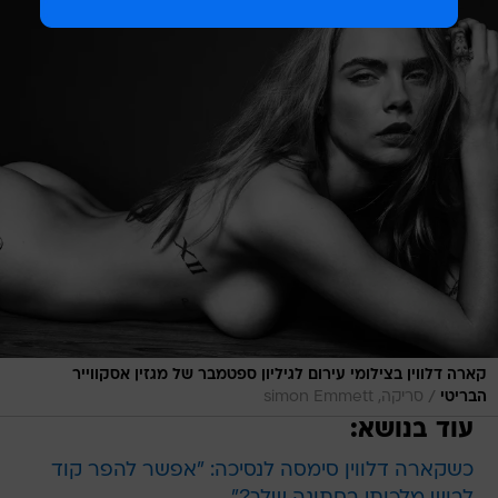
קארה דלווין בצילומי עירום לגיליון ספטמבר של מגזין אסקווייר
/
הבריטי
סריקה, simon Emmett
עוד בנושא:
כשקארה דלווין סימסה לנסיכה: "אפשר להפר קוד