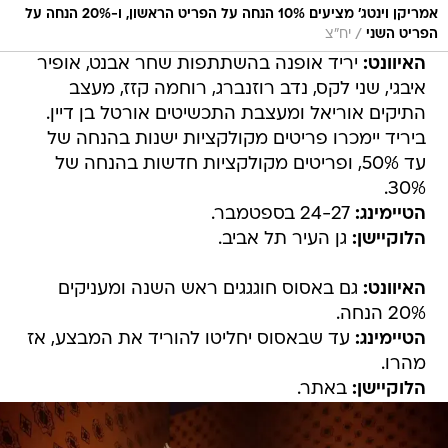
אמריקן וינטג' מציעים 10% הנחה על הפריט הראשון, ו-20% הנחה על
/
הפריט השני
יח"צ
האיוונט:
יריד אופנה בהשתתפות שחר אבנט, אופיר
איבגי, שני לקס, נדב רוזנברג, רוחמה קזז, מעצב
התיקים אוריאל ומעצבת התכשיטים אורטל בן דיין.
ביריד יימכרו פריטים מקולקציות ישנות בהנחה של
עד 50%, ופריטים מקולקציות חדשות בהנחה של
30%.
הטיימינג:
24-27 בספטמבר.
הלוקיישן:
גן העיר תל אביב.
האיוונט:
גם באסוס חוגגגים ראש השנה ומעניקים
20% הנחה.
הטיימינג:
עד שבאסוס יחליטו להוריד את המבצע, אז
מהרו.
הלוקיישן:
באתר.