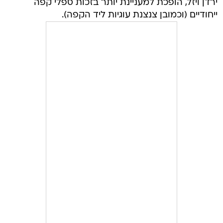
ירדן ויזל, הופכת למעניינת יותר בזכות ספלי קפה
ייחודיים (וכמובן צנצנת עוגיות ליד הקפה).