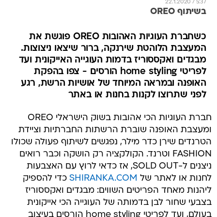
22.1.2020 / 5:37
בשיתוף OREO
כשחברת העוגיות האהובות OREO פוגשת את
המעצבת הלוהטת שירנקה, ברור שיצאו ניצוצות.
מבגדים ואקססוריז בדמות העוגייה האייקונית ועד
לפריטי home styling הורסים - צפו בהפקת
האופנה ובמראה המיוחד של אושיות הרשת, רגע
לפני שתרוצו לקנות בחנות או באתר
חברת העוגיות הכי אהובות בשוק הישראלי OREO
ומעצבת האופנה שוברת הרשתות החברתיות וציידת
הטרנדים שירן כדר מילר, נפגשים לשיתוף פעולה שכולו
FASHION וטרנד. הקולקציה רק הושקה וכבר רואים
ניצנים ל-SOLD OUT, אז כדאי לרוץ עם האצבעות
לחנות או לאתר של
SHIRANKA.COM
כדי להספיק
ליהנות מאחד הפריטים השווים: מבגדים ואקססוריז
בצבעי שחור לבן בדמותה של העוגייה הכי אייקונית
בעולם, ועד לפריטי home styling הורסים בעיצוב