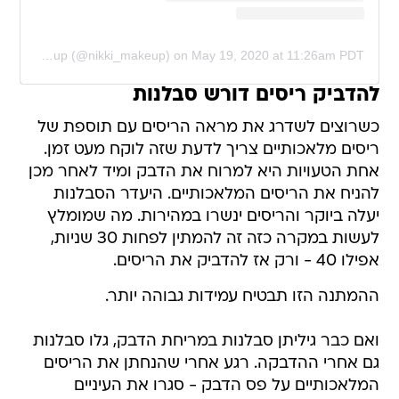
A post shared by Nikki_Makeup (@nikki_makeup)
on
May 19, 2020 at 11:26am PDT
להדביק ריסים דורש סבלנות
כשרוצים לשדרג את מראה הריסים עם תוספת של
ריסים מלאכותיים צריך לדעת שזה לוקח מעט זמן.
אחת הטעויות היא למרוח את הדבק ומיד לאחר מכן
להניח את הריסים המלאכותיים. היעדר הסבלנות
יעלה ביוקר והריסים ינשרו במהירות. מה שמומלץ
לעשות במקרה כזה זה להמתין לפחות 30 שניות,
אפילו 40 - ורק אז להדביק את הריסים.
ההמתנה הזו תבטיח עמידות גבוהה יותר.
ואם כבר גיליתן סבלנות במריחת הדבק, גלו סבלנות
גם אחרי ההדבקה. רגע אחרי שהנחתן את הריסים
המלאכותיים על פס הדבק - סגרו את העיניים