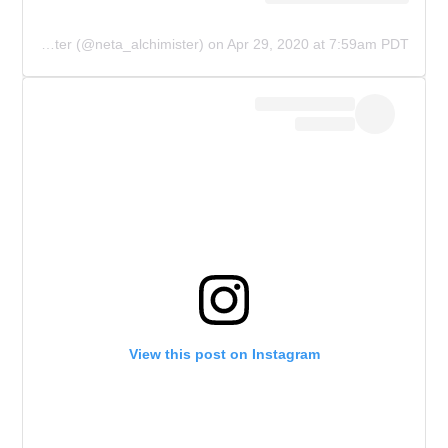
A post shared by Neta Alchimister (@neta_alchimister)
on
Apr 29, 2020 at 7:59am PDT
View this post on Instagram