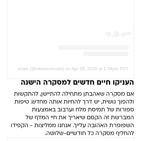
A post shared by NikkieTutorials (@nikkietutorials)
on
Apr 28, 2020 at 1:34pm PDT
העניקו חיים חדשים למסקרה הישנה
אם מסקרה שאהבתן מתחילה להתיישן, להתקשות
ולהפוך גושית, יש דרך להחיות אותה מחדש. טיפות
ספורות של תמיסת מלח וערבוב באמצעות
המברשת זה הקסם שיאריך את חיי המדף של
השפופרת האהובה עלייך. אנחנו ממליצות - הקפידו
להחליף מסקרה כל חודשיים-שלושה.