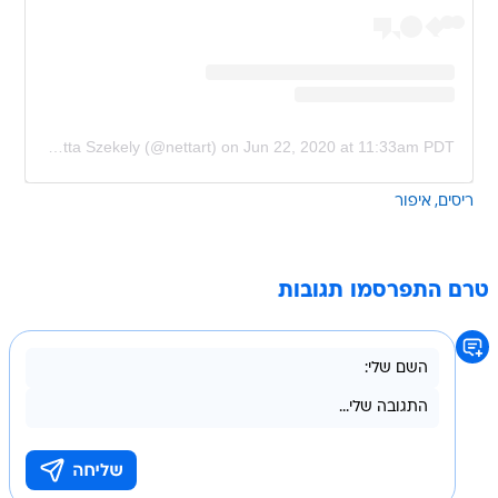
A post shared by Netta Szekely (@nettart)
on
Jun 22, 2020 at 11:33am PDT
ריסים
איפור
טרם התפרסמו תגובות