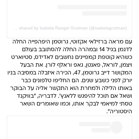
A post shared by Isabela Rangel Grutman (@isabelagrutman)
עם מראה ברזילאי אקזוטי, גרוטמן היפהפייה החלה
לדגמן בגיל 14 ובמהרה החלה להסתובב בעולם
כשהיא קוטפת קמפיינים נחשבים לאדידס, סטיוארט
ויצמן, לוראל, פאנטן, גאפ וראלף לורן. את הבעל
המקושר דייב גרוטמן, 47, הכירה איזבלה במסיבה בניו
יורק לפני כשבע שנים. הם החליפו טלפונים כבר
באותו הלילה ולמחרת הוא התקשר אליה על הבוקר
ושאל אם תוכל להיפגש ללאנץ'. לדבריה, "בוויקנד
טסתי למיאמי לבקר אותו, וכמו שאומרים השאר
היסטוריה".