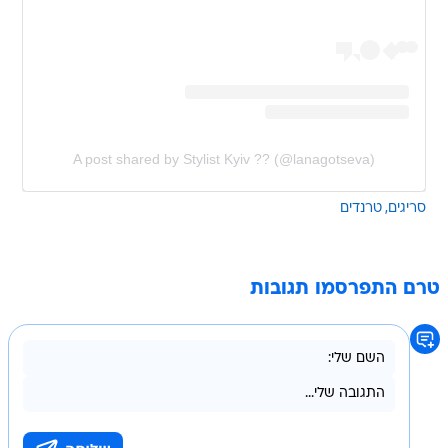
A post shared by Stylist Kyiv ?? (@lanagotseva)
סריגים
טרנדים
טרם התפרסמו תגובות