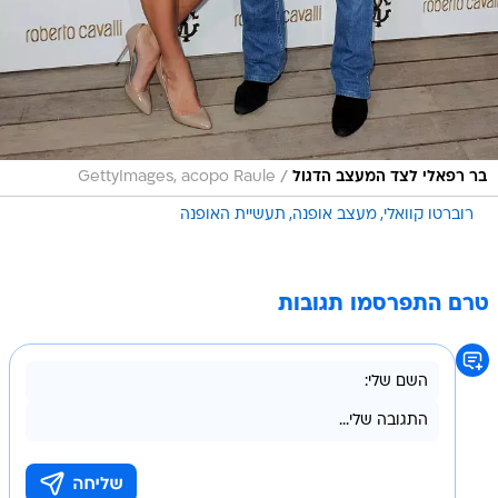
/
בר רפאלי לצד המעצב הדגול
GettyImages, acopo Raule
רוברטו קוואלי
מעצב אופנה
תעשיית האופנה
טרם התפרסמו תגובות