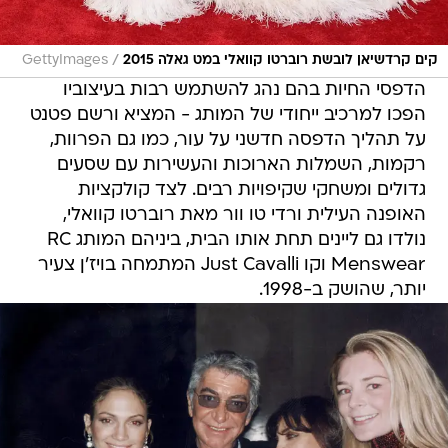
/
קים קרדשיאן לובשת רוברטו קוואלי במט גאלה 2015
GettyImages
הדפסי החיות בהם נהג להשתמש רבות בעיצוביו
הפכו למרכיב ייחודי של המותג - המציא ורשם פטנט
על תהליך הדפסה חדשני על עור, כמו גם הפרוות,
רקמות, השמלות הארוכות והעשירות עם שסעים
גדולים ומשחקי שקיפויות רבים. לצד קולקציות
האופנה העילית ורדי טו וור מאת רוברטו קוואלי,
נולדו גם ליינים תחת אותו הבית, ביניהם המותג RC
Menswear וקו Just Cavalli המתמחה בויז'ן צעיר
יותר, שהושק ב-1998.