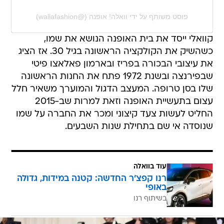
פוסט משותף על ידי ‏‎וואלה! אופנה‎‏ (@‏‎wallafashion‎‏)
קוואלי ייסד את בית האופנה הנושא את שמו,
כשהשיק את הקולקציה הראשונה בגיל 30. אז הציג
את עיצובי הבכורה בפריז ובארמון פאלאצו פיטי
שבפירנצה ובשנת 1972 פתח את החנות הראשונה
שלו בסן טרופה. המעצב הדגול והמוערך משאיר חלל
עצום בתעשיית האופנה וזאת למרות שב-2015
החליט לעשות צעד קיצוני ומכר את החברה על שמו
שנוסדה אי שם בתחילת שנות השבעים.
עוד בוואלה
רנו קפצ'ר החדשה: קטנה במידות, גדולה
באופי
בשיתוף רנו