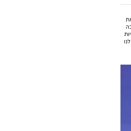
ת
יח. כמתבקש, המגישה בת ה-46 הלכה
ות
נו