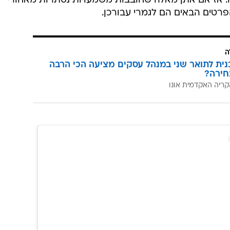
ץ 12
פות עליה) בחרה בתכשיט לב ירקרק - ולאחר תחקירון קצר
. אז אם אתן מאלה שחובבות משמעויות נסתרות מאחורי
פרטים הבאים הם לגמרי עבורכן.
ה
כנית לתואר שני במנהל עסקים מציעה הכי הרבה
חירה?
קריה האקדמית אונו