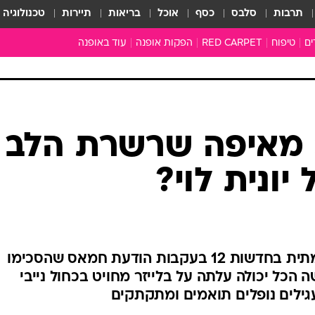
תרבות
סלבס
כסף
אוכל
בריאות
תיירות
טכנולוגיה
ים
טיפוח
RED CARPET
הפקות אופנה
עוד באופנה
שמלות כלה
טובהל'ה +
כל הכתבות
כתבו לנו
ארכיון מדורים
עושים סדר
סוגרים שנה
המציאון
משכורת 13
התעשייה
המצפן האופנ
מלתחה מלאה
מאיפה שרשרת הלב
סבתא שיק