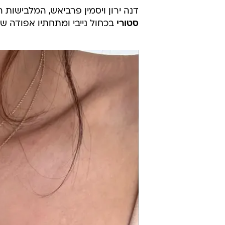
פוסט משותף על ידי ‏m‎
דנה ירון ויסמין פרביאש, המלבישות ה
סטורי
בכחול נייבי ומתחתיו אפודה ש