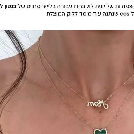
‎Giage‏ (@‏‎giagemdiamonds‎‏)
צמודות של יונית לוי, בחרו עבורה בלייזר מחויט של
בנטון ל
ל
cos
שנתנה עוד מימד ללוק המוצלח.