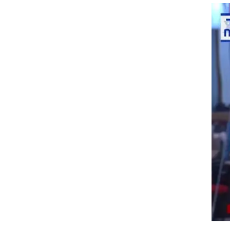
וריז
וע