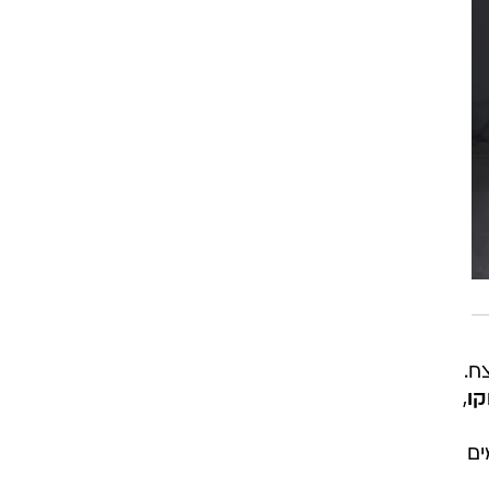
ח.
קו
,
ים