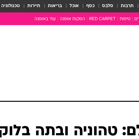
תרבות
סלבס
כסף
אוכל
בריאות
תיירות
טכנולוגיה
ים
טיפוח
RED CARPET
הפקות אופנה
עוד באופנה
טובהל'ה +
כל הכתבות
כתבו לנו
ארכיון מדורים
עושים סדר
סוגרים שנה
המציאון
משכורת 13
התעשייה
המצפן האופנ
מלתחה מלאה
סבתא שיק
ם: טהוניה ובתה בלוק
אופנה ברשת