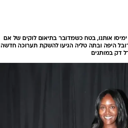
שיער וסטייל
סטייל ID
נעליים ואקסס
שמלות כלה
אג'נדה
ימיסו אותנו, בטח כשמדובר בתיאום לוקים של אם
רובל היפה ובתה טליה הגיעו להשקת תערוכה חדשה
דוגמנית השב
ל דק במותגים