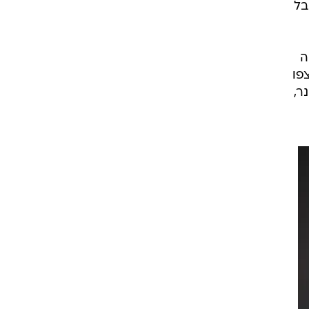
בל
ה
פו
נר,