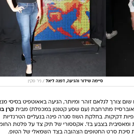
/
סיימה שידור והגיעה, דפנה ליאל
ניר פקין
ו שום צורך לגלאם זוהר ומיותר, הגיעה באאוטפיט בסיסי מנצ
רת אוברסייז מתרחבת (עם שסע קטנטן במכפלת) מבית
קרן בו
יות דקיקות. בחלקת השוז סגרה פינה בנעליים הטרנדיות
ת ומאסיבית בצבע בז'. אקססורי של תיק צד על פלטת החומ
את סיכת סרט החטופים הצהובה בצד השמאלי של הטופ.