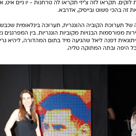
וקים. תקראו לזה צ'יזי תקראו לה טרחנות - יו ניים איט, א
 זה בהכי פשוט ובייסיק, אדרבא.
ה של תערוכת הקוביה ההונגרית, תערוכה בינלאומית שכבש
רות מפורסמות הבנויות מקוביות הונגריות. בין המפרגנים נצ
יון 2024 עדן גולן, העיתונאית דפנה ליאל שהגיעה מיד בתום המהדורה, ליהיא גרי
בל היפה ובתה המתוקה טליה.