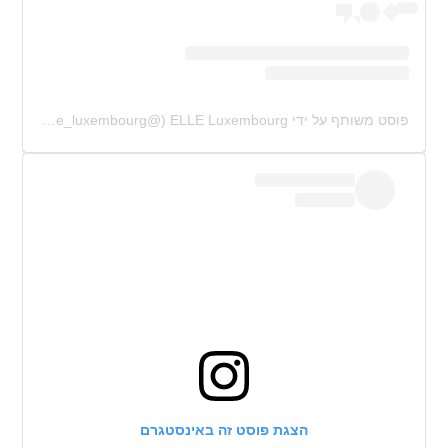
פוסט משותף על ידי ‏‎ELLE Luxembourg‎‏ (@‏‎elle_luxembourg‎‏)
הצגת פוסט זה באינסטגרם