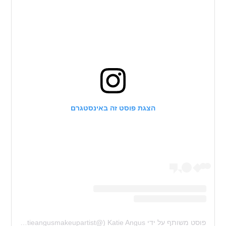
הצגת פוסט זה באינסטגרם
פוסט משותף על ידי ‏‎Katie Angus‎‏ (@‏‎katieangusmakeupartist‎‏)