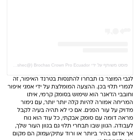
פוסט משותף על ידי ‏‎Brochas Crown Pro Ecuador‎‏ (@‏‎crownbrushec‎‏)
לגבי המוצר בו תבחרו להתנסות בטרנד האיפור, זה
לגמרי תלוי בכן. ההצעה המומלצת על ידי אמני איפור
וחובבי הז'אנר הוא שימוש בסומק קרמי, איתו
המריחה אמורה להיות קלה יותר יותר, עם גימור
מדויק על עור הפנים. אם כי לא תהיה בעיה לקבל
מראה דומה עם סומק אבקתי, כל עוד הוא נוח
לעבודה. הגוון שבו תבחרי תלוי גם בגוון העור שלך,
אך אדום בהיר ביותר או ורוד עתיק/עמוק הם מקום