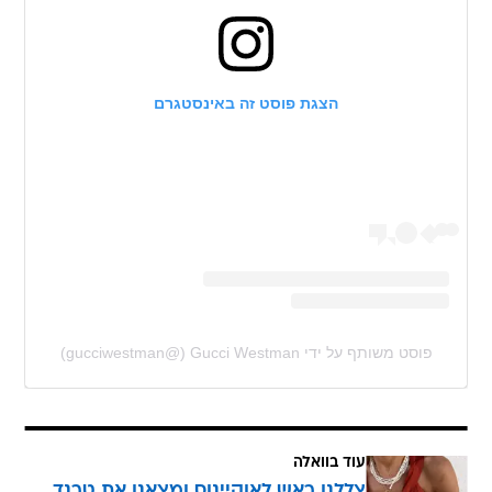
הצגת פוסט זה באינסטגרם
פוסט משותף על ידי ‏‎Gucci Westman‎‏ (@‏‎gucciwestman‎‏)
עוד בוואלה
צללנו ראש לאוקיינוס ומצאנו את טרנד