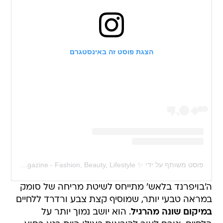
הצגת פוסט זה באינסטגרם
פוסט משותף על ידי ‏‎ELLE België - Magazine - Fashion, Beauty, Lifestyle ✨‎‏ (@‏‎elle_belgie‎‏)
ה'בויפרנד בלאש' מתייחס לשיטת מריחה של סומק
במראה טבעי יותר, שמוסיף קצת צבע ורדרד ללחיים
במיקום שונה מהרגיל
. הוא יושב נמוך יותר על