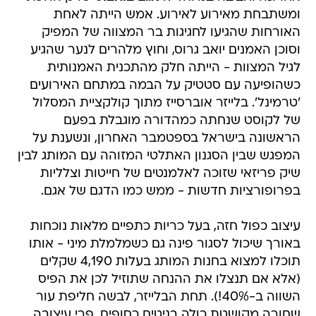
ומשתבחת מאירוע לאירוע. אמש הייתה לאחת
האורחות שהגיעו לחגיגות בר המצווה של המפיק
וסוכן האמנים יואב גרוס, וחוץ מלהרים לנער שהגיע
לגיל המצוות - הייתה חלק מהתכנית האמנותית
כשהופיעה עם סטטיק על הבמה במתחם האירועים
'טרמינל'. בלייזר אוברסייז מתוך קולקציית המסלול
של לקוסט שנחתה כמהדורה מוגבלת בפעם
הראשונה בישראל בספטמבר האחרון, ונשענת על
המפגש שבין הסגנון האתלטי המזוהה עם המותג לבין
שיק פריזאי שזוכה לאלמנטים של חייטות וצלליות
בפרופורציות חדשות - ממש כמו הדגם של אגם.
עיצוב כפול חזה, בעל כריות כתפיים מלאות נוכחות
באורך שיכול לסגור פינה גם כשמלמלת מיני - אותו
תוכלו למצוא בחנות המותג בעלות 4,190 שקלים
(אלא אם תנצלו את ההנחה שתוזיל לכן את הפיס
השווה ב-40%!). תחת הבלייזר, לבשה חליפת עור
שחורה מקושטת כולה בניטים כסופים, פרי עיצובה