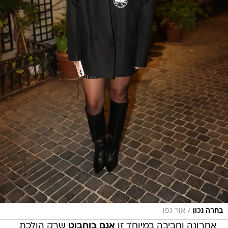
/
בחרה נכון
אור גפן
אחרונה וחביבה במיוחד זו
אגם בוחבוט
שרק הולכת