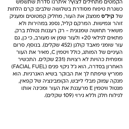
הקמטים מתחילים לצוץ? איתרנו סדרת שתשמש
כשגרת טיפוח מסודרת בשלושה שלבים: קרם הלחות
של
קיל'ס
ממצק את העור, מחליק קמטוטים ומעניק
זוהר וגמישות. המרקם קליל, נספג במהירות ולא
משאיר תחושה שמנונית - רק רעננות נטולת ברק.
מתאים לגילאי 20+ ולעור שמן או מעורב, כי כן, גם
עור שומני מאבד קולגן (452 שקלים). בנוסף, סרום
העיניים של המותג, כולל ויטמין C, מאיר את העור
ומפחית כהויות לא רצויות (231 שקלים. התכשיר
האחרון בסדרה, הוא ג'ל ניקוי פנים (FACIAL FUEL)
ממריץ שיפתח לך את הבוקר בשיא האנרגיות. הוא
מנקה עמוק מבלי לייבש, הקומבינציה של קפאין,
מנטול וויטמין E מרעננת את העור ומכינה אותו
לגילוח חלק וללא גירוי (109 שקלים).