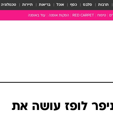
תרבות
סלבס
כסף
אוכל
בריאות
תיירות
טכנולוגיה
ים
טיפוח
RED CARPET
הפקות אופנה
עוד באופנה
שמלות כלה
טובהל'ה +
כל הכתבות
כתבו לנו
ארכיון מדורים
עושים סדר
סוגרים שנה
המציאון
משכורת 13
התעשייה
המצפן האופנ
מלתחה מלאה
ניפר לופז עושה את
סבתא שיק