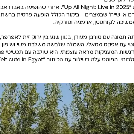
 לוקיישנים
במידל איסט, כחלק מסיבוב ההופעות "Up All Night: Live in 2025". אחרי שהופיעה באבו דאב
ם א-שייח' שבמצרים - ביקור הכולל הופעה פרטית ברשת
ה תמונה עם טורבן מעודן, בגוון שנע בין ירוק זית לאפרפר,
טי עם אפקט מטאלי. השמלה שלבשה משלבת משי ושיפון 
ודגשות המעניקות מראה עוצמתי. היא שולבה עם תכשיטי פני