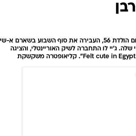
בן
אופנה ברשת
שיער וסטייל
סטייל ID
נעליים ואקסס
שמלות כלה
הפצצה הלטינית, שהרגע חגגה יום הולדת 56, העבירה את סוף השבוע בשארם א-ש
לה. ג'יי לו התחברה לשיק האוריינטלי, והציגה
אג'נדה
דוגמנית השב