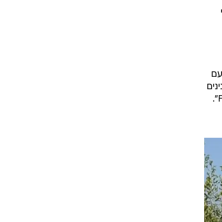
י
עם
נים
ויהלומים שחתמו את הלוק עם ווייב מלכותי. הפוסט עלה בשילוב עם הכיתוב "Felt cute in Egypt".