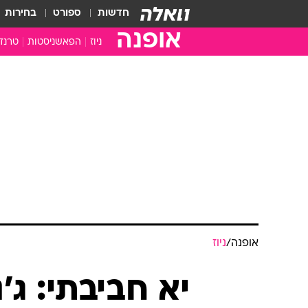
חדשות
ספורט
בחירות
אופנה
ניוז
הפאשניסטות
טרנד
אופנה
/
ניוז
יא חביבתי: ג'