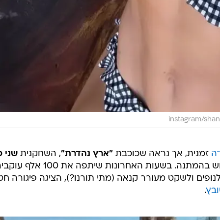
ה
זמנית, אך נראה שכוכבת
"ארץ נהדרת"
, השחקנית
שני כ
(44) לא משאירה את עוקבי האינסטוש בהמתנה. בשעות האחרונות שיתפה את 100 אלף
ופים ולשקט מעורר קנאה (מתי תורנו?), הציגה פיגורה חט
בץ
.