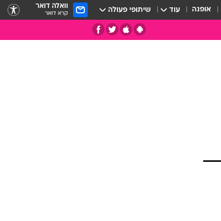
וואלה דואר
אופנה
עוד
שיתופי פעולה
קרא דואר
תי