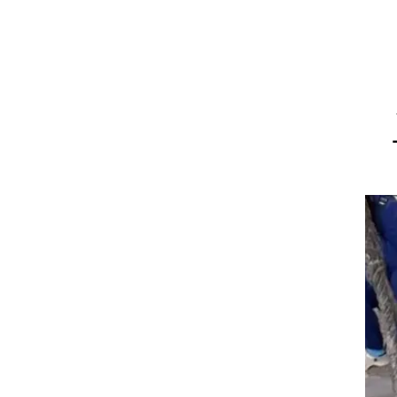
וריז
וע