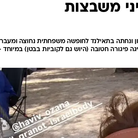
ני משבצות
אופנה ברשת
שיער וסטייל
סטייל ID
נעליים ואקסס
שמלות כלה
ן ונחתה בתאילנד לחופשה משפחתית נחוצה ומעבר
ה פיגורה חטובה (היוש גם לקוביות בבטן) במיוחד -
אג'נדה
דוגמנית השב