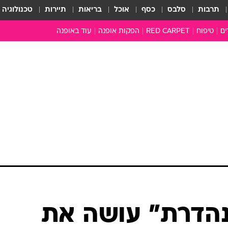
תרבות
סלבס
כסף
אוכל
בריאות
תיירות
טכנולוגיה
ים
טיפוח
RED CARPET
הפקות אופנה
עוד באופנה
שמלות כלה
טובהל'ה +
כל הכתבות
כתבו לנו
ארכיון מדורים
עושים סדר
סוגרים שנה
המציאון
משכורת 13
התעשייה
המצפן האופנ
מלתחה מלאה
נהדרת" עושה את
סבתא שיק