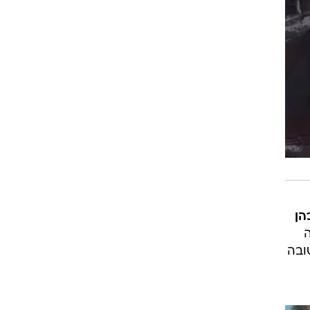
הן
 עוקביה
ובה