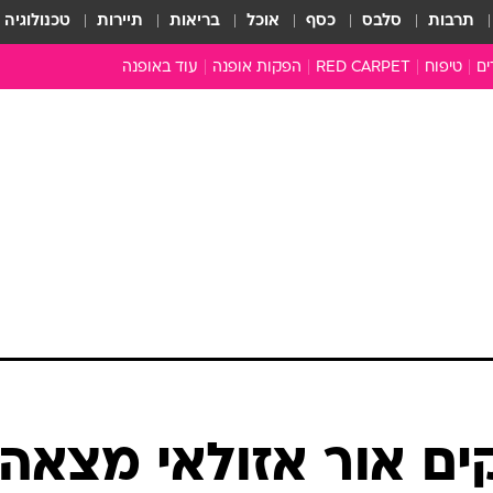
תרבות
סלבס
כסף
אוכל
בריאות
תיירות
טכנולוגיה
ים
טיפוח
RED CARPET
הפקות אופנה
עוד באופנה
שמלות כלה
טובהל'ה +
כל הכתבות
כתבו לנו
ארכיון מדורים
עושים סדר
סוגרים שנה
המציאון
משכורת 13
התעשייה
המצפן האופנ
מלתחה מלאה
ם אור אזולאי מצאה
סבתא שיק