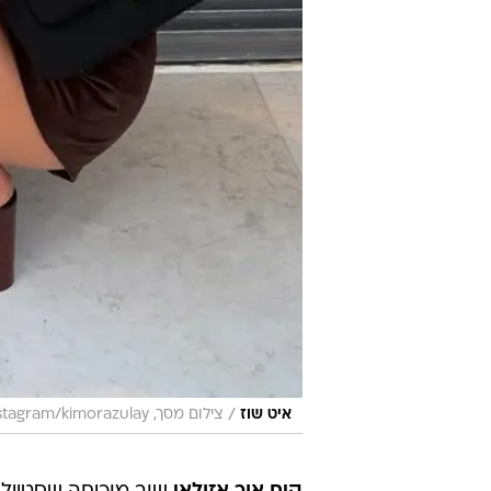
/
איט שוז
צילום מסך, instagram/kimorazulay