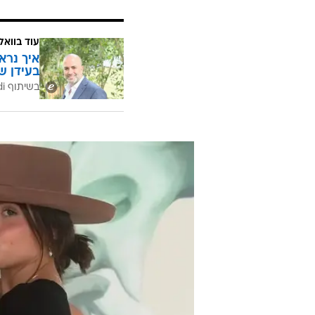
עוד בוואל
איך נרא
בעידן ש
בשיתוף CofaceBdi