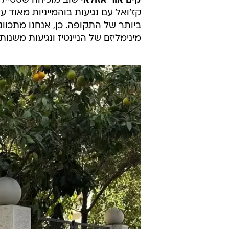
קים אור אזולאי
שוב מוכיחה שסטייל אי
קז'ואל עם נגיעות בוהמייניות מאוד 
ביותר של התקופה. כן, אנחנו מתכוו
מינימליזם של הניינטיז ונגיעות משנות ה-2000? התשובה הי