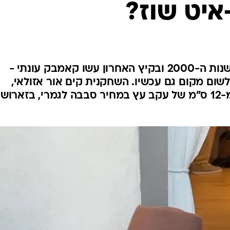
איט שוז?
אופנה ברשת
שיער וסטייל
סטייל ID
נעליים ואקסס
שמלות כלה
הן היו בשיאן בניינטיז, המשיכו לשנות ה-2000 ובקיץ האחרון עשו קאמבק עונתי -
ום מקום גם עכשיו. השחקנית קים אור אזולאי,
אג'נדה
מצאה זוג מושלם עם לא פחות מ-12 ס"מ של עקב עץ במחיר סבבה לגמרי, בזארוש
דוגמנית השב