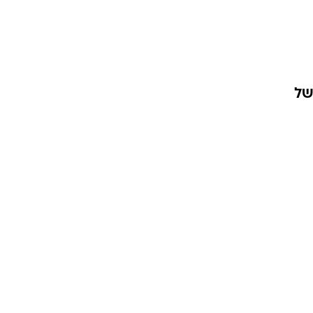
וריז
 של
וע