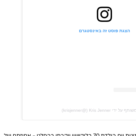
הצגת פוסט זה באינסטגרם
י ‏‎Kris Jenner‎‏ (@‏‎krisjenner‎‏)