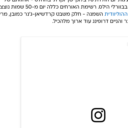
קריס ג'נר סימנה אבן דרך בחייה, בחגיגות יום הולדת 70 בלוקיישן יוקרתי בהחלט - אחוזתם של
, בבוורלי הילס. רשימת האורחים כללה יום מ-50 שמ
ההוליוודית
השמנה - חלק משבט קרדשיאן-ג'נר כמובן, מרי
בר והניים דרופינג עוד ארוך מלהכיל.