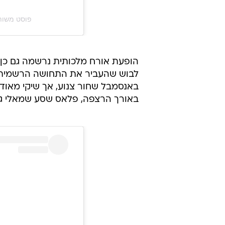
פוסט משותף על ידי ‏t fanpage ♡‎
הופעת אורח מלכותית נרשמה גם כן, כ
לבוש שהעביר את התחושה הרשמית של
באנסמבל שחור צנוע, אך שיקי מאוד
באורך הרצפה, פלאס שסע שמאלי גב