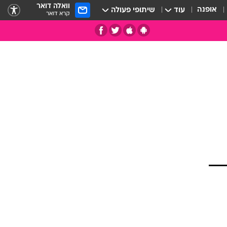
וואלה דואר
אופנה
עוד
שיתופי פעולה
קרא דואר
תי