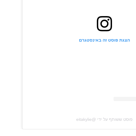
הצגת פוסט זה באינסטגרם
פוסט ששותף על ידי @‏‎eitakylie‎‏