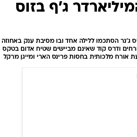
מיליארדר ג'ף בזוס
שיער וסטייל
סטייל ID
נעליים ואקסס
שמלות כלה
אג'נדה
 של קריס ג'נר הסתכמו ללילה אחד ובו מסיבת ענק באחוזה
ורחים ודרס קוד שאינם מביישים שטיח אדום בטקס
דוגמנית השב
עת אורח מלכותית בחסות פרינס הארי ומייגן מרקל