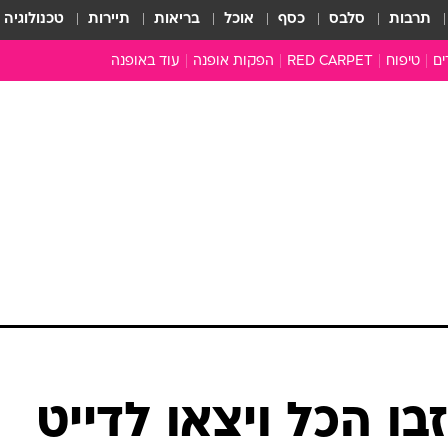
תרבות
סלבס
כסף
אוכל
בריאות
תיירות
טכנולוגיה
ים
טיפוח
RED CARPET
הפקות אופנה
עוד באופנה
טובהל'ה +
כל הכתבות
כתבו לנו
ארכיון מדורים
עושים סדר
סוגרים שנה
המציאון
משכורת 13
התעשייה
המצפן האופנ
מלתחה מלאה
סבתא שיק
זבו הכל ויצאו לדייט
אופנה ברשת