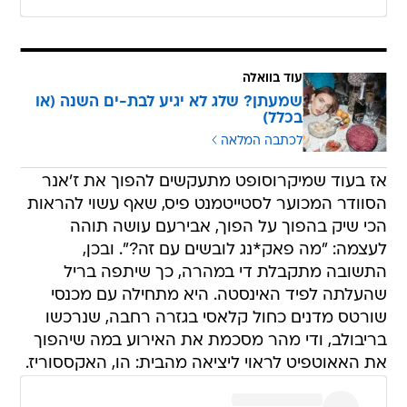
עוד בוואלה
שמעתן? שלג לא יגיע לבת-ים השנה (או
בכלל)
לכתבה המלאה
אז בעוד שמיקרוסופט מתעקשים להפוך את ז'אנר
הסוודר המכוער לסטייטמנט פיס, שאף עשוי להראות
הכי שיק בהפוך על הפוך, אבירעם עושה תוהה
לעצמה: "מה פאק*נג לובשים עם זה?". ובכן,
התשובה מתקבלת די במהרה, כך שיתפה בריל
שהעלתה לפיד האינסטה. היא מתחילה עם מכנסי
שורטס מדנים כחול קלאסי בגזרה רחבה, שנרכשו
בריבולב, ודי מהר מסכמת את האירוע במה שיהפוך
את האאוטפיט לראוי ליציאה מהבית: הו, האקססוריז.