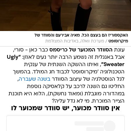
האקססוריז הם בעצם הכל. מאיה אבירעם והסוודר של
/
מיקרוסופט
מערכת וואלה, באדיבות המצולמת
עונת
הסוודר המכוער של כריסמס
כבר כאן - סורי,
אבל באנגלית זה נשמע הרבה יותר נעים לאוזן:
"Ugly
Sweater"
, ואיתו ההשקה השנתית של ענקית
הטכנולוגיה 'מיקרוסופט' לכבוד חג המולד. בהמשך
לגל הנוסטלגיה של עיצוב הסוודר
בשנה שעברה
,
החליטו גם השנה לרכב על קלאסיקה נוספת
במהדורה מוגבלת (ומאוד נחשקת), הלוא היא תוכנת
הצייר המוכרת. מי לא גדל עליה?
אין סוודר מכוער, יש סוודר שמכוער לו