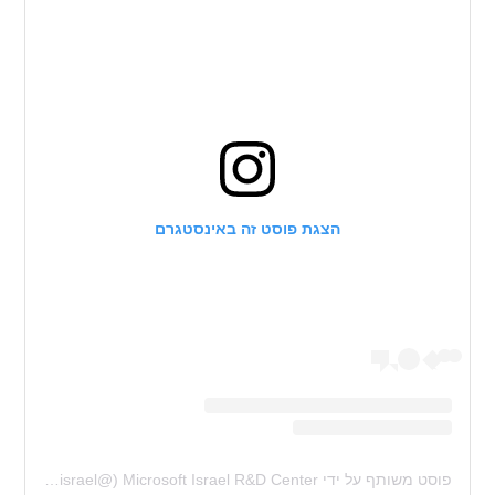
הצגת פוסט זה באינסטגרם
פוסט משותף על ידי ‏‎Microsoft Israel R&D Center‎‏ (@‏‎microsoft_rnd_israel‎‏)