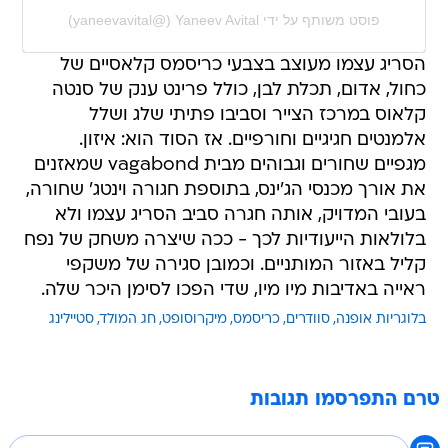
פוסט משותף על ידי ‏‎Yaneev Avital‎‏ (@‏‎yaneevavital‎‏)
הסריג עצמו מעוצב בצבעי כריסמס קלאסיים של
כחול, אדום, תכלת לבן, כולל פרינט ענק של סנטה
קלאוס במרכז הצייר וסביבו פתיתי שלג ושלל
אלמנטים חגיגיים וחורפיים. אז הסוד הוא: איזון.
מגפיים שחורים וגבוהים מבית vagabond שמאזנים
את אורך מכנסי הג'ינס, בתוספת חגורה וינטג' שחורה,
בעובי המדויק, אותה חגרה סביב הסריג עצמו ולא
בלולאות הייעודיות לכך - ככה שיצרה משחק של נפח
קליל באזור המותניים. וכמובן סגירה של משקפי
ראייה באדיבות מיו מיו, שדי הפכו לסימן היכר שלה.
בלוגריות אופנה
סוודרים
כריסמס
מיקרוסופט
חג המולד
סטיילינג
טרם התפרסמו תגובות