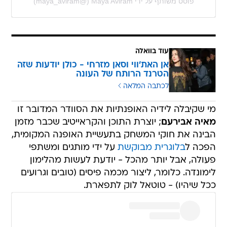
פוסט משותף על ידי ‏‎Maya Aviram‎‏ (@‏‎maya_aviram‎‏)
עוד בוואלה
אן האת'ווי וסאן מזרחי - כולן יודעות שזה
הטרנד הרותח של העונה
לכתבה המלאה
מי שקיבלה לידיה האופנתיות את הסוודר המדובר זו
מאיה אבירעם
; יוצרת התוכן והקראייטיב שכבר מזמן
הבינה את חוקי המשחק בתעשיית האופנה המקומית,
הפכה ל
בלוגרית מבוקשת
על ידי מותגים ומשתפי
פעולה, אבל יותר מהכל - יודעת לעשות מהלימון
לימונדה. כלומר, ליצור מכמה פיסים (טובים וגרועים
ככל שיהיו) - טוטאל לוק לתפארת.