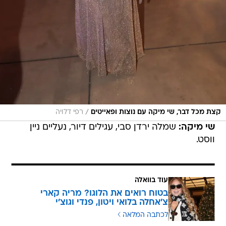
/
קצת מכל דבר, שי מיקה עם נוצות ופאייטים
רפי דלויה
שי מיקה:
שמלה ירדן סבי, עגילים דיור, נעליים ניין
ווסט.
עוד בוואלה
בטוח רואים את הלוגו? מריה קארי
צ'אחלה בלואי ויטון, פנדי וגוצ'י
לכתבה המלאה