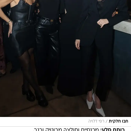
/
חבו חלקית
רפי דלויה
רותם סלע:
מכנסיים וחולצה מבוטיק ורנר.