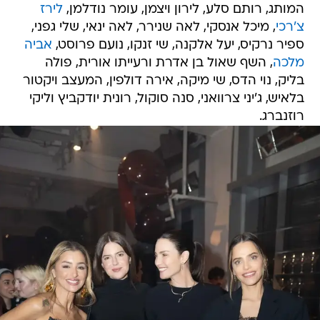
המותג, רותם סלע, לירון ויצמן, עומר נודלמן,
לירז
צ'רכי
, מיכל אנסקי, לאה שנירר, לאה ינאי, שלי גפני,
ספיר נרקיס, יעל אלקנה, שי זנקו, נועם פרוסט,
אביה
מלכה
, השף שאול בן אדרת ורעייתו אורית, פולה
בליק, נוי הדס, שי מיקה, אירה דולפין, המעצב ויקטור
בלאיש, ג'יני צרוואני, סנה סוקול, רונית יודקביץ וליקי
רוזנברג.