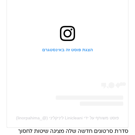
הצגת פוסט זה באינסטגרם
פוסט משותף על ידי ‏‎Linicleani ליניקליני‎‏ (@‏‎linorpahima_‎‏)
סדרת סרטונים חדשה שלה מציגה שיטות לחסוך