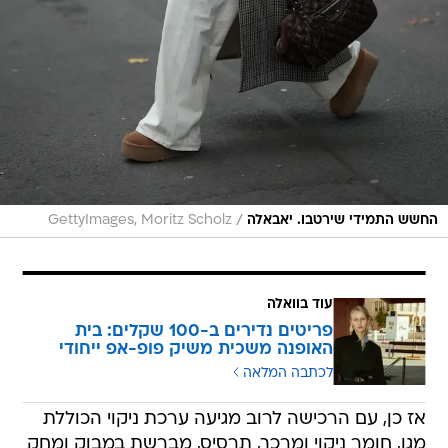
/
החשש התמידי שירטבו. יאבאלה
GettyImages, Moritz Scholz
עוד בוואלה
פריטים נדירים ב-100 שקלים: בית
האופנה משכית משיק פופ-אפ ייחודי
לכתבה המלאה
אז כן, עם הרכישה לרוב מגיעה ערכת ניקוי הכוללת
מגן, חומר ניקוי ומרכך, תרסיס, מברשת במבוק ומחק