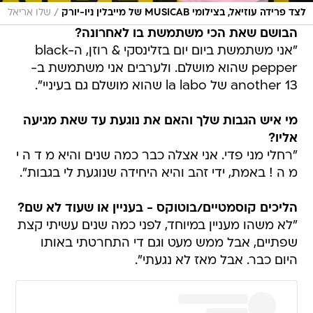
/
לצד פרידה עוזיאל, בצילומי MUSICAB של מייבלין ניו-יורק
שלו אריאל
הבושם שאת הכי משתמשת בו לאחרונה?
"אני משתמשת ביום יום בזלינסקי & רוזן, ה-black
pepper שהוא מושלם. ולערבים אני משתמשת ב-
another 13 של la labo שהוא מושלם גם בעיניי".
מי איש הגבות שלך והאם את נוגעת עד שאת מגיעה
אליו?
"רחלי מני פדי. אני אצלה כבר כמה שנים והיא מ ד ה י
מ ה ! באמת, ידי זהב והיא היחידה שנוגעת לי בגבות".
הליכים קוסמטיים/בוטוקס - בעניין או שעוד לא שם?
"לא משהו מעניין במיוחד, לפני כמה שנים עשיתי קצת
שפתיים, אבל ממש מעט וגם די התחרטתי באותו
היום כבר. אבל מאז לא נגעתי".