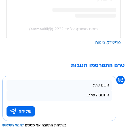
פוסט משותף על ידי ‏‎????‎‏ (@‏‎emmaalfii‎‏)
פריימרק
טיפוח
טרם התפרסמו תגובות
בשליחת התגובה אני מסכים
לתנאי השימוש