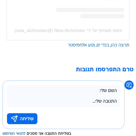
פוסט משותף על ידי ‏‎Neta Alchimister‎‏ (@‏‎neta_alchimister‎‏)
תרצה כהן
בגדי ים
נטע אלחמיסטר
טרם התפרסמו תגובות
בשליחת התגובה אני מסכים
לתנאי השימוש