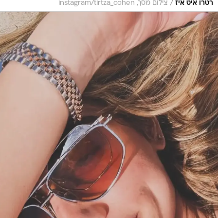
/
רטרו איט איז
צילום מסך, instagram/tirtza_cohen