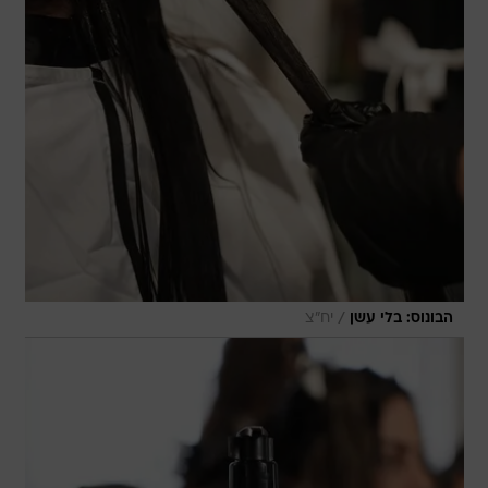
/
הבונוס: בלי עשן
יח"צ