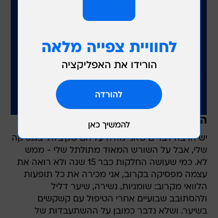
החלקת חימר ברזילאית
יש הרבה דברים שאני מודה עליהם שקיבלתי בגנטיקה
שלי, אבל על השורש המאוד מתולתל שלי - ממש
לא. כמי שעושה החלקות כבר 15 שנה ולא רואה את
עצמה מפסיקה בקרוב, אני מכירה את כל תופעות
הלוואי מקרוב: שומניות, נשירה, שיער דליל
ולהסתובב שבועיים אחרי הטיפול עם קשקשים
בשיער. ושלא נדבר כמובן על ההשתעבדות של