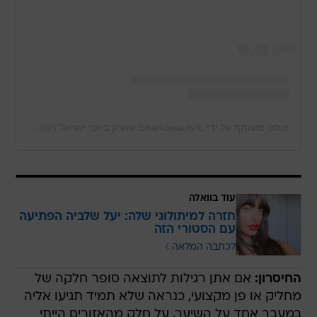
פוסט משותף על ידי ‏‎SharkbeautyIL שארק ביוטי ישראל‎‏ (@‏‎sharkbeautyil‎‏)
עוד בוואלה
חזרה למיתולוגי שלה: יעל שלביה הפתיעה
עם הסטורי הזה
לכתבה המלאה
החיסרון:
אם אתן רגילות לתוצאה סופר חלקה של
מחליק או פן מקצועי, כנראה שלא תמיד תגיעו אליה
במעבר אחד על השיער. על חלק מהאזורים הייתי