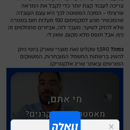
צריכה לעבוד קצת יותר כדי לקבל את המראה
שרציתי - הסיבה הפשוטה לכך היא עצם העובדה
שהמכשיר מגיע למקסימום 150 מעלות חום במטרה
שלא להזיק לשיער. מעבר לזה, אביזרים מתחלפים זה
כיף, אבל תופס מלא מקום. שאין לי.
כמה?
1,590 שקלים (את מוצרי שארק ביוטי ניתן
להשיג ברשתות החשמל המובחרות, המשווקים
המורשים ובאתר שריג אלקטריק).