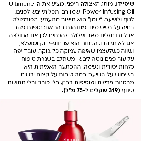
שיסיידו
, מותג האצולה היפני, מציע את ה-Ultimune
Power Infusing Oil, שמן רב-תכליתי יבש לפנים,
לגוף ולשיער. "שמן" הוא תיאור מתעתע: הפורמולה
בנויה על בסיס מים ומתנהגת בהתאם: נספגת מהר
אבל גם נוזלית מאד ועלולה להכתים לכן את החולצה
אם לא תיזהרו. הניחוח הוא פרחוני-ירוק ומופלא,
ושווה כשלעצמו שאיפה עמוקה כל בוקר. עובד יפה
על עור פנים נוטה ליבש ומשתלב בשגרת טיפוח
כלחות יסודית ונעימה. ההפתעה האמיתית היא
בשימוש על השיער: כמה טיפות על קצות יבשים
מרסנות פריזים ומוסיפות ברק, בלי כובד ובלי תחושת
טינוף
(319 שקלים ל-75 מ"ל).