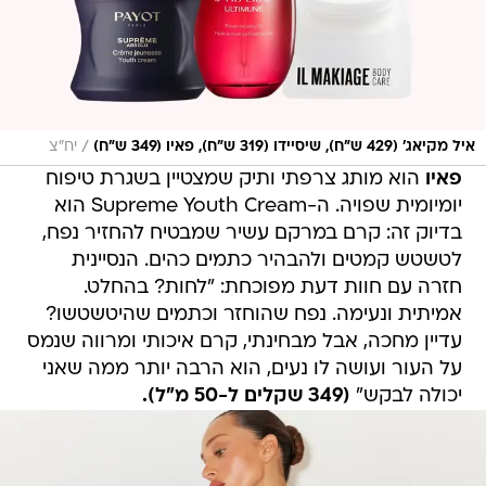
/
איל מקיאג׳ (429 ש״ח), שיסיידו (319 ש״ח), פאיו (349 ש״ח)
יח״צ
פאיו
הוא מותג צרפתי ותיק שמצטיין בשגרת טיפוח
יומיומית שפויה. ה-Supreme Youth Cream הוא
בדיוק זה: קרם במרקם עשיר שמבטיח להחזיר נפח,
לטשטש קמטים ולהבהיר כתמים כהים. הנסיינית
חזרה עם חוות דעת מפוכחת: "לחות? בהחלט.
אמיתית ונעימה. נפח שהוחזר וכתמים שהיטשטשו?
עדיין מחכה, אבל מבחינתי, קרם איכותי ומרווה שנמס
על העור ועושה לו נעים, הוא הרבה יותר ממה שאני
יכולה לבקש"
(349 שקלים ל-50 מ"ל).