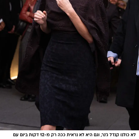
לא כולנו קנדל ג'נר, וגם היא לא נראית ככה רק מ-12 דקות ביום עם