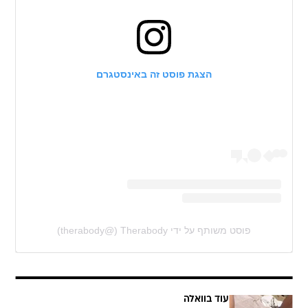
הצגת פוסט זה באינסטגרם
פוסט משותף על ידי ‏‎Therabody‎‏ (@‏‎therabody‎‏)
עוד בוואלה