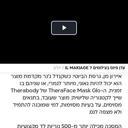
/
עדן פינס בצילומים ל IL MAKIAGE
יח״צ
איירון מן, גרסת הביוטי: כשקנדל ג'נר מקדמת מוצר
הוא יכול להיות גאוני, מיותר לגמרי, או שניהם בו
זמנית. ה-TheraFace Mask Glo של Therabody
שייך לקטגוריה שלישית: מוצר שעובד, בתנאים
מסוימים, על בעיות מסוימות, למי שמוכנה להתמיד
ולא מצפה לנס.
המסכה מכילה יותר מ-500 נוריות לד מקצועיות