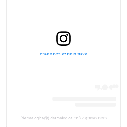
הצגת פוסט זה באינסטגרם
פוסט משותף על ידי ‏‎dermalogica‎‏ (@‏‎dermalogica‎‏)