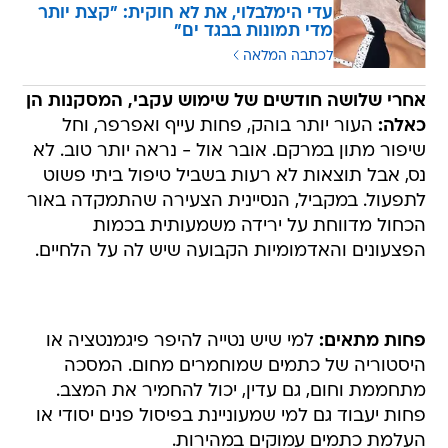
עדי הימלבלוי, את לא חוקית: "קצת יותר
מדי תמונות בבגד ים"
לכתבה המלאה
אחרי שלושה חודשים של שימוש עקבי, המסקנות הן
כאלה:
העור יותר בוהק, פחות עייף ואפרפר, וחל
שיפור מתון במרקם. אובר אול - נראה יותר טוב. לא
נס, אבל תוצאות לא רעות בשביל טיפול ביתי פשוט
לתפעול. במקביל, הנסיינית הצעירה שהתמקדה באור
הכחול מדווחת על ירידה משמעותית בכמות
הפצעונים והאדמומיות הקבועה שיש לה על הלחיים.
פחות מתאים:
למי שיש נטייה להיפר פיגמנטציה או
היסטוריה של כתמים שמוחמרים מחום. המסכה
מתחממת וחום, גם עדין, יכול להחמיר את המצב.
פחות יעבוד גם למי שמעוניינת בפיסול פנים יסודי או
העלמת כתמים עמוקים במהירות.