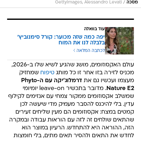
/
מסכה
GettyImages, Alessandro Levati
עוד בוואלה
יפה כמה שזה מכוער: קורל סימנוביץ'
בלבלה לנו את המוח
לכתבה המלאה
עולם האקסוזומים, מושג שהגיע לשיא שלו ב-2026,
מכניס לזירה בזו אחר זו כל מותג
טיפוח
שמחזיק
מעצמו ועכשיו גם את
דרמלוג'יקה עם ה-Phyto
Nature E2
. מדובר בתכשיר leave-on יומיומי
שמשלב אקסוזומים ממקור צמחי עם אנזימים לקילוף
עדין. בלי להיכנס להסבר מעמיק מדי שיעשה לכן
קמטים במצח: אקסוזומים הם מעין שליחים זעירים
שהתאים שולחים זה לזה עם הוראות עבודה ובמקרה
הזה, ההוראה היא להתחדש. הרעיון במוצר הוא
לחדש את התאים ולהסיר תאים מתים, בלי חומצות