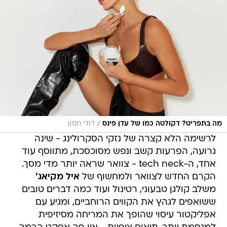
/
מה בתפריט? דקולטה כמו של עדן פינס
דודי חסון
לרשימה הלא קצרה של נזקי הסקרולינג - שינה
גרועה, הפרעות קשב ונפש מסוכסכת, מתווסף עוד
אחד, ה-tech neck - צוואר שראה יותר מדי מסך.
הקרם החדש לצוואר ולמחשוף של
איל מקיאג'
משלב קולגן טבעוני, רטינול ועוד כמה דברים טובים
ששואפים לגהץ את הקווים הרוחביים, ומגיע עם
אפליקטור עיסוי שהופך את המריחה מסיזיפית