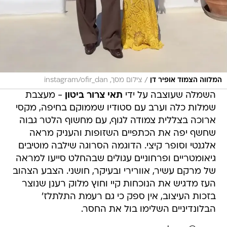
/
המלווה הצמוד אופיר דן
צילום מסך, instagram/ofir_dan
השמלה שעוצבה על ידי
תאי צרור ביטון
- מעצבת
שמלות כלה וערב עם סטודיו שממוקם בחיפה, מקסי
ארוכה בצללית צמודה לגוף, עם מחשוף הלטר גבוה
שחשף יפה את הכתפיים השזופות והעניק מראה
אלגנטי וסופר קיצי. הדוגמה הסרוגה שילבה מוטיבים
גיאומטריים ופרחוניים עגולים שבהחלט סייעו למראה
של מרקם עשיר, אוורירי ובעיקר, חושני. הצבע הצהוב
העז מדגיש את הנוכחות קיי וחוץ מלוק רענן שנוצר
בזכות העיצוב, אין ספק כי גם רעמת התלתלז'
הבלונדיניים השלימו בול את החסר.