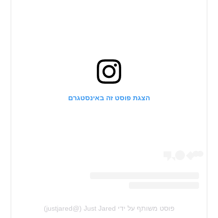
הצגת פוסט זה באינסטגרם
פוסט משותף על ידי ‏‎Just Jared‎‏ (@‏‎justjared‎‏)