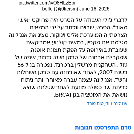
pic.twitter.com/ivO8HLzEpr
June 16, 2026
— belle (@j0lieism)
לדברי ג'ולי העבודה על הסרט היה פרויקט "אישי
מאוד". הסרט, שבוים ונכתב על ידי הבמאית
הצרפתייה המוערכת אליס וינוקור, מציג את אנג'לינה
מגלמת את מקסין, במאית קולנוע אמריקאית
שעובדת באירופה על הפקת תצוגת אופנה,
שמקבלת אבחנה של סרטן השד. כזכור, אימה של
ג'ולי, השחקנית מרשלין ברטרנד, נפטרה בגיל 56
בשנת 2007, לאחר שאובחנה עם סרטן השחלות
והשד. אנג'לינה עצמה עברה מאוחר יותר ניתוח
כריתת שד כפולה מונעת לאחר שגילתה שהיא
נושאת את המוטציה בגן BRCA1.
אנג'לינה ג'ולי
טום פורד
טרם התפרסמו תגובות