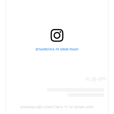
הצגת פוסט זה באינסטגרם
פוסט משותף על ידי ‏‎מישל המלכה‎‏ (@‏‎mishelpru‎‏)