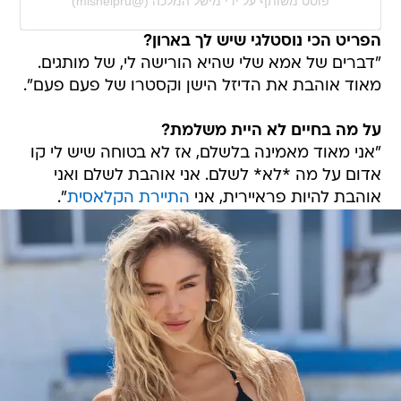
פוסט משותף על ידי ‏‎מישל המלכה‎‏ (@‏‎mishelpru‎‏)
הפריט הכי נוסטלגי שיש לך בארון?
"דברים של אמא שלי שהיא הורישה לי, של מותגים.
מאוד אוהבת את הדיזל הישן וקסטרו של פעם פעם".
על מה בחיים לא היית משלמת?
"אני מאוד מאמינה בלשלם, אז לא בטוחה שיש לי קו
אדום על מה *לא* לשלם. אני אוהבת לשלם ואני
אוהבת להיות פראיירית, אני
התיירת הקלאסית
".