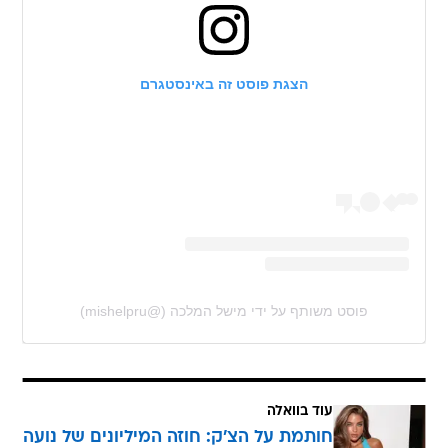
הצגת פוסט זה באינסטגרם
פוסט משותף על ידי ‏‎מישל המלכה‎‏ (@‏‎mishelpru‎‏)
עוד בוואלה
חותמת על הצ'ק: חוזה המיליונים של נועה