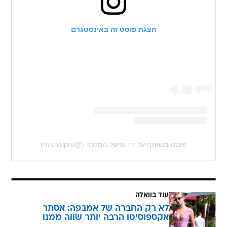
הצגת פוסט זה באינסטגרם
פוסט משותף על ידי ‏‎מישל המלכה‎‏ (@‏‎mishelpru‎‏)
עוד בוואלה
לא רק החברה של אמבפה: אסתר
אקספוסיטו הרבה יותר שווה ממנו