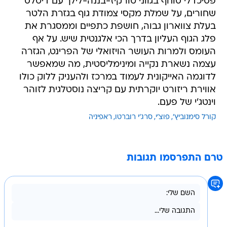
פסיכדלי סוחף בגווני טורקיז-בננה-לילך עם דיטלס
שחורים, על שמלת מקסי צמודת גוף בגזרת הלטר
בעלת צווארון גבוה, חושפת כתפיים וממסגרת את
פלג הגוף העליון בדרך הכי אלגנטית שיש. על אף
העומס ולמרות העושר הויזואלי של הפרינט, הגזרה
עצמה נשארת נקייה ומינימליסטית, מה שמאפשר
לדוגמה האייקונית לעמוד במרכז ולהעניק ללוק כולו
אווירת ריזורט יוקרתית עם קריצה נוסטלגית לזוהר
וינטג'י של פעם.
קורל סימנוביץ'
פוצ'י
סרג'י רוברטו
ראפיניה
טרם התפרסמו תגובות