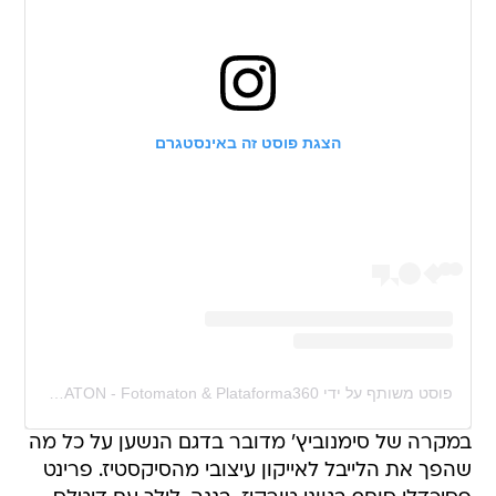
הצגת פוסט זה באינסטגרם
פוסט משותף על ידי ‏‎FLAIXMATON - Fotomaton & Plataforma360‎‏ (@‏‎fotomatonflaixmaton‎‏)
במקרה של סימנוביץ' מדובר בדגם הנשען על כל מה
שהפך את הלייבל לאייקון עיצובי מהסיקסטיז. פרינט