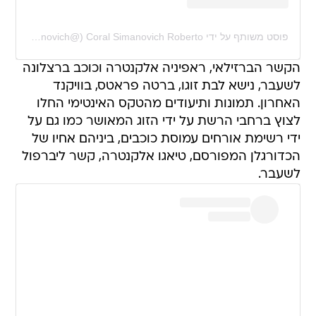
פוסט משותף על ידי ‏‎Coral Simanovich Roberto‎‏ (@‏‎coralsimanovich‎‏)
הקשר הברזילאי, ראפיניה אלקנטרה וכוכב ברצלונה
לשעבר, נישא לבת זוגו, ברטה פראטס, בוויקנד
האחרון. תמונות ותיעודים מהטקס האינטימי החלו
לצוץ ברחבי הרשת על ידי הזוג המאושר כמו גם על
ידי רשימת אורחים עמוסת כוכבים, ביניהם אחיו של
הכדורגלן המפורסם, טיאגו אלקנטרה, קשר ליברפול
לשעבר.