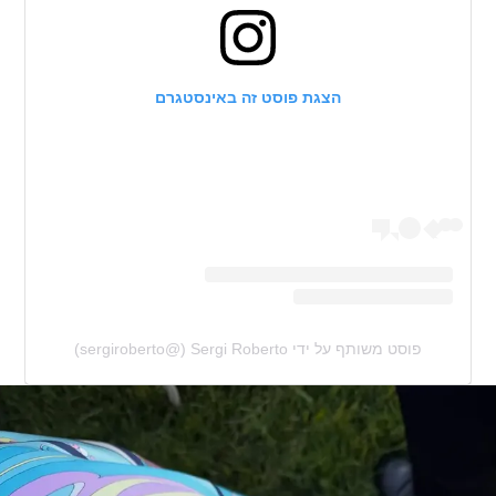
הצגת פוסט זה באינסטגרם
פוסט משותף על ידי ‏‎Sergi Roberto‎‏ (@‏‎sergiroberto‎‏)