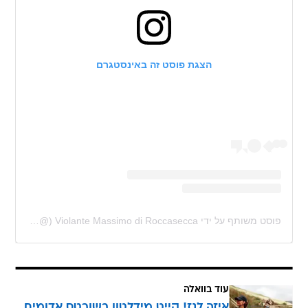
הצגת פוסט זה באינסטגרם
פוסט משותף על ידי ‏‎Violante Massimo di Roccasecca‎‏ (@‏‎viomdr‎‏)
עוד בוואלה
איזה לגז! קייט מידלטון בשורטס אדומים