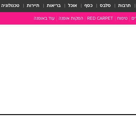
תרבות
סלבס
כסף
אוכל
בריאות
תיירות
טכנולוגיה
ים
טיפוח
RED CARPET
הפקות אופנה
עוד באופנה
שמלות כלה
טובהל'ה +
כל הכתבות
כתבו לנו
ארכיון מדורים
עושים סדר
סוגרים שנה
המציאון
משכורת 13
התעשייה
המצפן האופנ
מלתחה מלאה
סבתא שיק