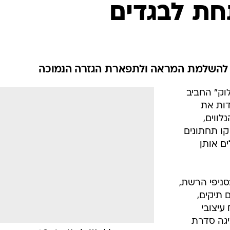
אופנה ברשת
ת לבגדים
שיער וסטייל
סטייל ID
נעליים ואקסס
שמלות כלה
, להשלמת המראה ולתפארת הגזרה הנמוכה
אג'נדה
ק" החביב
דוגמנית השב
דות את
לווים,
יקה את Castro UnderWorld, קו תחתונים
ם אותן
סניפי הרשת,
 תיקים,
עיצובי
יגה סדרת