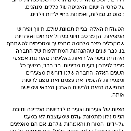
וילדים נחשפים אליו. נשים הן אלה שמופקדות לרוב
על פרטי היישום והאכיפה של כללים, מנהגים,
נימוסים, גבולות, ואמונות בחיי ילדות וילדים.
הפעולות האלה  בניית תמונת עולם, תיווך ופירוש
המציאות  הן מרכיב חיוני בגידול אזרחים ואזרחיות
שמקבלים מצב מלחמה מתמשך ומסכימים להשתתף
בו. כבר שנים שההנהגות המתחלפות של החברה
היהודית בישראל רואות באלימות מאורגנת אמצעי
סביר לפתרון בעיות מדיניות. בד בבד, במשך כל
השנים האלה, החברה שלנו דורשת מצעירים
ומצעירות להעמיד את עצמם ואת גופם לרשות
התפישה הזאת ולרשות הארגון הצבאי שמיישם
אותה.
הציות של צעירות וצעירים לדרישות המדינה וחובת
הגיוס ניזון מתמונת עולם שמעוצבת לא במעט
על-ידינו  המורות והאמהות שלהם. אם הם מאמינים