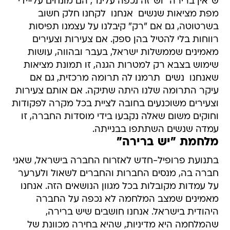
ש"אין ברירה" וש"זה נכפה עלינו", הם מונחים על-ידי
מפת מציאות שנשים  אנחנו  לקחנו חלק חשוב
בשרטוטה, גם אם "רק" קיבלנו על עצמנו תפיסות
רווחות בלי להטיל בהן ספק. אם צעירות וצעירים
מאמינים שממשלות ישראל, בעבר ובהווה, עושות
שימוש בצבא רק למטרות הגנה, זו תמונת מציאות
שאנחנו  נשים  תרמנו לה תרומה מרכזית, גם אם
עיקר התרומה שלנו היתה שתיקה. אם אותם צעירות
וצעירים משוכנעים בחובה לציית בכל מקרה לפקודות
וחוקים משום שאלה נקבעו בידי מוסדות החברה, זו
עמדה שנשים השתתפו בבנייתה.
מלחמת "יש ברירה"
בתנועת פרופיל-חדש לאזרוח החברה בישראל, שאני
חברה בה, מנסים החברות והחברים לשאול ולערער
על עמדות מקובלות בכל מגוון הנושאים הזה. אנחנו
מאמינים שמצב המלחמה לא נכפה על החברה
היהודית בישראל. אנחנו חושבים שיש ברירה,
שהמלחמה היא מדיניות, שהיא בחירה מכוונת של