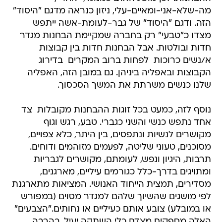
מה-שלא-אני-ומאיים-עלי, ניזון כנראה מדגם "היסוד"
הזה. ודגם "היסוד" של גבר-לעומת-אשה ייתפש
מצדו כ"טבעי" רק בחברה שמקיימת הבחנות מגדר
חדות ובולטות. אבל הבחנות חדות בין קבוצות
א/נשים כרוכות  לפחות ברוב המקרים  בדירוג
הקבוצות ובאפליה ביניהן. גם במובן הזה, האפליה
שלנו כנשים משרתת את המשך הסכסוך.
נוסף לזה, כמעט בכל זוגות ההבחנות מקובלות  צד
אחד נתפש כנשי והשני כגברי. טבע, רגש וגוף
מקושרים לנשיות ונתפסים, בין היתר, כלא צפויים,
מסוכנים, טעוני שליטה, לפעמים מזוהמים ודוחים.
תרבות, היגיון ונפש, לעומתם, מקושרים לגבריות
ומתויגים בדרך-כלל כגורמים עיליים, מארגנים,
מסדירים, תמצית הייחוד האנושי. המציאות מתארגנת
לפי מושגים שהשיוך שלהם למגדר מסוים (במפורש
או במובלע) צובע אותם כעיליים או נחותים."הצבעים"
האלה מספקים מצדם כלי השתקה יעיל. בהרבה