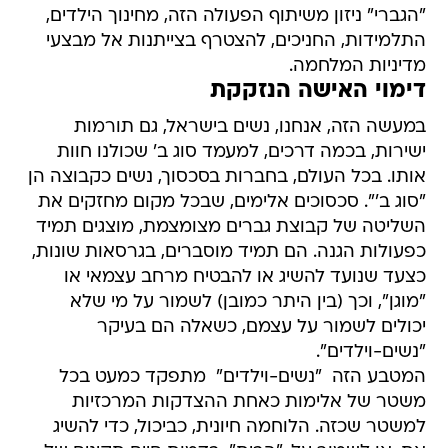
"הגברי" ניזון משיתוף הפעולה הזה, מחינוך הילדים,
התלמידות, החניכים, להצטרף בצייתנות אל מבצעי
מדיניות המלחמה.
דימוי האישה הנזקקת
במעשה הזה, אנחנו, נשים בישראל, גם תורמות
ישירות, בכמה דרכים, למעמד סוג ב' שכולנו חוות
אותו. בכל העולם, בחברות בסכסוך, נשים כקבוצה הן
"סוג ב'". סכסוכים אלימים, שבכל מקום מחזקים את
השליטה של קבוצת גברים מצומצמת, מוצגים תמיד
כפעולות הגנה. הם תמיד מוסברים, בגרסאות שונות,
כצעד שנועד להשיג או להבטיח מרחב עצמאי או
"מוגן", וכך (בין היתר כמובן) לשמור על מי שלא
יכולים לשמור על עצמם, כשאלה הם בעיקר
"נשים-וילדים".
המטבע הזה  "נשים-וילדים"  מתפקד כמעט בכל
משטר של אלימות כאחת ההצדקות המרכזיות
למשטר שכזה. הלוחמה חיונית, כביכול, כדי להשיג