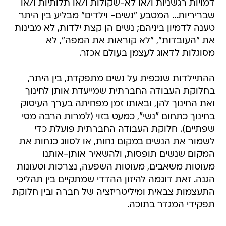
דמויות רגשניות ו/או לא-שקולות ו/או תלותיות ו/או
שבריריות... המטבע "נשים- וילדים" מבליע בין היתר
טענה לדמיון ביניהם; נשים הן קצת ילדות, לא מבינות
את "העובדות", "לא קוראות את המפה", לא
מסוגלות לדאוג לעצמן בעולם אכזר.
ההתיילדות שנכפית על נשים מתפקדת, בין היתר,
בחלוקת העבודה החברתית שמייעדת אותן לחינוך
ואת החינוך להן, ובאותו זמן מפחיתה בערך העיסוק
בחינוך כתחום "נשי", כמעט בזוי (למרות הרבה מסי
שפתיים). חלוקת העבודה החברתית פועלת כדי
לשמור את הנשים במקום נחות, או לסווג כנחות את
המקום שנשים תופסות, ולהשאיר אותן-אותנו
מעוטות משאבים, מעוטות השפעה, נצרכות וטעונות
הגנה. זאת דוגמה להיזון ההדדי שמתקיים בין תהליכי
התעצמות צבאית ומיליטריזציה של חברה ובין חלוקת
תפקידי המגדר בתוכה.