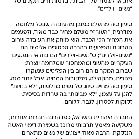
את, או לשמור על, "הבית", בדמות חיים תקינים של
"נשים- וילדים".
טיעון כזה מתעלם כמובן מהעובדה שבכל מלחמה
מודרנית, "העורף" משלם מחיר כבד מאוד, ולפעמים
את המחיר הכי הכבד. הוא מוחק את העובדה שרוב
ההרוגים והפצועים בהרבה סכסוכים אלימים הם
"נשים-וילדים"; ש"נשים-וילדים" הם בוודאי הנפגעים
העיקריים מהעוני ומהמחסור שמלחמה יוצרת;
שברוב המקרים הם רוב בין הפליטים שנעקרו
מהבית, מהקהילה, ממקורות המחיה. אבל יותר מזה,
טיעון כזה מחייב סיווג של נשים כחלשות, "לא בנויות"
להגן על עצמן, "לא מבינות" בהישרדות בסיסית,
זקוקות לפטרון, לגבר, ללוחם.
החברה היהודית בישראל, כמו הרבה חברות אחרות,
משקיעה מאמץ תרבותי מרוכז בשמירת דימוי האשה
הנזקקת. הרבה מאוד ייצוגים של נשים מתארים