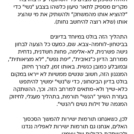
מקרים מספיק לתאר טיעון כלשהו בצבע "נשי" כדי
"להוציא אותו מהמשחק" ולהשתיק את מי שהציג
אותו (שלא רוצה להיחשב נחות).
התהליך הזה בולט במיוחד בדיונים
בביטחון-לוחמה-צבא. שם, כמעט כל הצעה לבחון
גישה פשרנית, לא-אלימה, פחות חשדנית, נדחית
ממרחב הדיון כ"נאיבית", "יפת נפש", "לא מציאותית",
ובמובלע כמובן כנשית. באותו זמן, לצורך חיזוק
המנגנון הזה, חשוב שנשים ממשיות לא ייראו במקום
בולט בדיון הביטחוני, כדי ש"נשי" ימשיך להיתפש
כלא-שייך ולא-מתאים למרחב הזה. וכך, ההשתקה
בעזרת השיוך "הנשי" תורמת, בתהליך מעגלי, לחיזוק
המגמה של זילות נשים ו"הנשי".
לכן, כשאנחנו תורמות ישירות להמשך הסכסוך
האלים, אנחנו גם תורמות ישירות לאפליה נגדנו