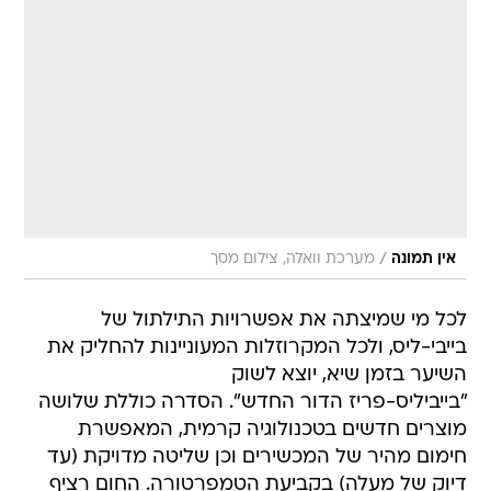
/
אין תמונה
מערכת וואלה, צילום מסך
לכל מי שמיצתה את אפשרויות התילתול של
בייבי-ליס, ולכל המקרוזלות המעוניינות להחליק את
השיער בזמן שיא, יוצא לשוק
"בייביליס-פריז הדור החדש". הסדרה כוללת שלושה
מוצרים חדשים בטכנולוגיה קרמית, המאפשרת
חימום מהיר של המכשירים וכן שליטה מדויקת (עד
דיוק של מעלה) בקביעת הטמפרטורה. החום רציף
ואינו משתנה ואיכות ההחלקה משופרת ב  30%.