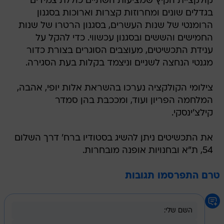
קולקציית הקיץ שמציעות השתיים כוללת צמידים
בגדלים שונים ומחרוזות קצרות וארוכות בסגנון
הרומנטי של שנות העשרים, בסגנון הרטרו של שנות
החמישים והששים ובסגנון עכשווי. כדי להקל על
ענידת התכשיטים, מעוצבים הסוגרים בצורת כדור
מגנטי הנחצה לשניים וניצמד בקלות בעת הסגירה.
צילומי הקולקציה נערכו בהשראת אלות יופי, אהבה,
המלחמה הפריון ועוד, ומככבת בהן סמדר
קילצ'ינסקי.
את התכשיטים ניתן להשיג בסטודיו ברח' דרך השלום
54, ת"א ובחנויות אופנה מובחרות.
טרם התפרסמו תגובות