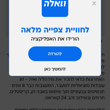
/
אין תמונה
מערכת וואלה, צילום מסך
חודשי יולי אוגוסט מחלקים את אוכלסיית הנשים לשני
סוגים: אלה שלא יסבלו כל תכשיט העלול להצמד
לגופן בלחות הדביקה של הקיץ, ואלה שינצלו את
מינימום הבגדים למקסימום תכשיטים. לאלו
האחרונות כדאי להכיר את מירהל'ה ואיה - זוג
עובדות סוציאליות לשעבר, המעצבות כבר 8 שנים
תכשיטים צבעוניים תוך שימוש באבני חן, קריסטלים,
חרוזים ובשילוב זהב 24 קאראט.