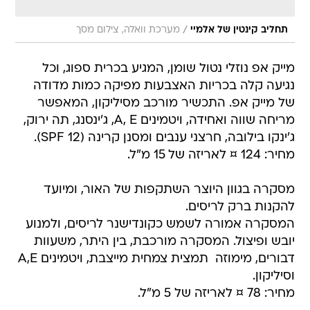
/
תחליב קינטין של אלמיי
מערכת וואלה, צילום מסך
מייק אפ נוזלי נטול שומן, המגיע בכרית ספוג, וכל
נגיעה קלה בכריות האצבעות מפיקה כמות מדודה
של מייק אפ. התכשיר מורכב מסיליקון, המאפשר
מריחה שווה ואחידה, ויטמינים A, E, ג'ינסנג, תה ירוק,
ג'ינקו בילובה, חרצני ענבים ומסנן קרינה (SPF 12).
מחיר: 124 ¤ לאריזה של 15 מ"ל.
מסקרה בגוון היוצר השתקפות של האור, ומיועד
להקנות ברק לריסים.
המסקרה אמורה לשמש כקונדישנר לריסים, ולמנוע
יובש ופיצול. המסקרה מורכבת, בין היתר, משעוות
דבורים, מימוזה  תמצית צמחית מייצבת, ויטמינים A,E
וסיליקון.
מחיר: 78 ¤ לאריזה של 5 מ"ל.