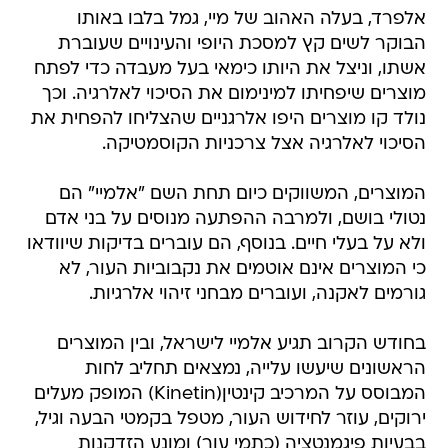
אלפרד, בעלה האהוב של מיי, גמל בלבו באותו
הבוקר לשים קץ למסכת היופי והעינויים שעוברת
אשתו, וניצל את היותו כימאי בעל מעבדה כדי לפתח
מוצרים שיפחיתו למינימום את הסיכוי לאלרגיה. וכך
נולד קו מוצרים היפו אלרגניים שהצליחו להפחית את
הסיכוי לאלרגיה אצל צרכניות הקוסמטיקה.
המוצרים, המשווקים כיום תחת השם "אלמיי" הם
נטולי בושם, ולמרבה ההפתעה מנוסים על בני אדם
ולא על בעלי חיים. בנוסף, הם עוברים בדיקות שיוודאו
כי המוצרים אינם אוטמים את נקבוביות העור, לא
גורמים לאקנה, ועוברים מבחני זיהוי אלרגיות.
בחודש הקרוב תגיע אלמיי לישראל, ובין המוצרים
הראשונים שיעשו עלייה, נמצאים תחליב לחות
המבוסס על המרכיב קינטין(Kinetin) המופק מעלים
ירוקים, עוזר לחידוש העור, מטפל בקמטי הבעה וגיל,
בבעיות פיגמנטציה (כתמי עור) ומונע הזדקנות