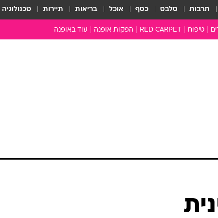
תרבות
סלבס
כסף
אוכל
בריאות
תיירות
טכנולוגיה
ים
טיפוח
RED CARPET
הפקות אופנה
עוד באופנה
שמלות כלה
טובהל'ה +
כל הכתבות
כתבו לנו
ארכיון מדורים
עושים סדר
סוגרים שנה
המציאון
משכורת 13
התעשייה
המצפן האופנ
מלתחה מלאה
נית
סבתא שיק