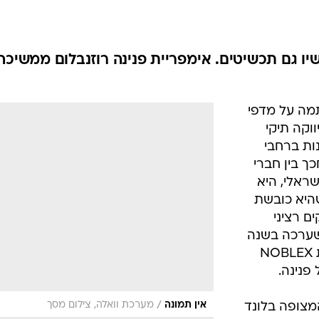
אופנה ברשת
שיער וסטייל
סטייל ID
שיו גם תכשיטים. אימפריית פנינה רוזנבלום ממשיכה
נעליים ואקסס
שמלות כלה
מה על מדפי
אג'נדה
וקה תיקי
דוגמנית השב
ות ברחבי
ך בין חברי
ראלי, היא
היא כובשת
ם רציני
שערכה בשנה
האחרונה, נבחרה החברה האיטלקית NOBLEX
פנינה.
/
אין תמונה
מערכת וואלה, צילום מסך
מצופה בלונד