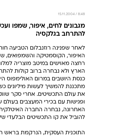
15.11.2004 / 8:48
מגבונים לחים, איפור, שמפו ועכ
להתרחב בגלקסיה
לאחר שפנינה רוזנבלום הטביעה חות
האיפור, הקוסמטיקה והשמפואים, שיו
רחצה מאוישים במיטב מוצריה למלונ
הארץ ולא נבחרה ברוב קולות להתחכ
כנסת היושבים במרום האולימפוס היש
מתכננת להמשיך לעשות מיליונים כש
את עולם התכשיטים. אחרי סקר שווקי
ופגישות עם בכירי המעצבים בעולם 
להוביל את קו התכשיטים הבלעדי של 
התוכנית העסקית, הנרקמת בראש ה