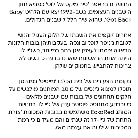
החושדים בראפר 'סיר מיקס אל לוט' כמביא חזון
הישבנים העצומים, כשב-1992 יצא עם הלהיט 'Baby
Got Back', שהוא שיר הלל לישבנים הגדולים.
אחרים זוקפים את השבתו של הלוק העגול והנשי
לטובת ג'ניפר לופז וביונסה, בעקבותיהן בובות חלונות
הראווה צימחו לעצמן אגן רחב במיוחד, כשג'יי לו
הייתה אחת הראשונות שאחזו בדעה כי נשים לא
צריכות להתבייש בחמוקיים שלהן.
בקומת הצעירים של בית הכלבו 'מייסיס' במנהטן
תוכלו למצוא ג'ינסים של מיטב המותגים מולבשים על
חלקים תחתונים של בובות עם ישבנים מלאים
כשברקע מתנוסס פוסטר ענק של ג'יי לו. בחנויות
המותג EckoRed משתמשים בבובות המכונות 'צורת
התחת של ג'יי-לו' זה שנתיים והם מעידים כי רמת
המכירות שילשה את עצמה מאז.