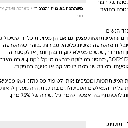
סופו של דבר
/
משתתפת בתוכנית "הברבור"
מערכת וואלה, ציל
זוכה בתואר
מסך
גד הנשים
יים שהמשתתפות עצמן, גם אם הן ממוינות על ידי פסיכולוגי
סובלות מהפרעה נפשית כלשהי. סבירות גבוהה שההפרעה
החרדה, שנשים ממילא לוקות בהן יותר, או לקטגוריה
הנקראת BODY DYSMORPHIC DISORDER, מהסוג בה לוקה כנראה מייקל ג'קסון, שבה האדם
ופעתו, במידה שגורמת לו מצוקה או פגיעה בתפקוד.
 את המשתתפות ומכניסים אותן לטיפול פסיכולוגי ו/או פסיכיא
ל ידי המאלפים הפסיכולוגים בתוכנית, היה מעניין לראות
ת להשתתף בה. אפשר להמר על נשירה של 75% מהן.
התוכנית,