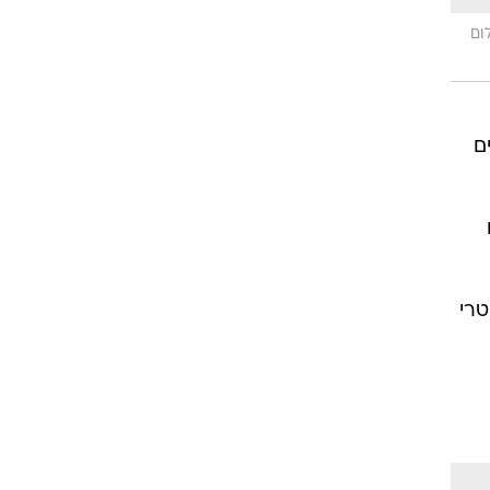
ום
ם
טרי