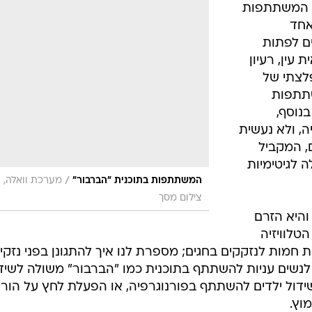
ת המשתתפות
אחד
ם לפתות
עין, רעיון
לצתי של
שתתפות
נוסף,
, ולא נעשית
, המקביל
ה לגיטימיות
/
המשתתפות בתוכנית "הברבור"
מערכת וואלה,
צילום מסך
 והיא הזרם
טלוויזיה
 חמות לנזקקים בחגים; מספרת לנו איך להתגונן בפני נזקי
ה לנשים עניות להשתתף בתוכנית כמו "הברבור" משולה לשיד
שידול ילדים להשתתף בפורנוגרפיה, או הפעלת לחץ על הורי
וץ.