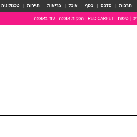
תרבות
סלבס
כסף
אוכל
בריאות
תיירות
טכנולוגיה
ים
טיפוח
RED CARPET
הפקות אופנה
עוד באופנה
שמלות כלה
טובהל'ה +
כל הכתבות
כתבו לנו
ארכיון מדורים
עושים סדר
סוגרים שנה
המציאון
משכורת 13
התעשייה
המצפן האופנ
מלתחה מלאה
סבתא שיק