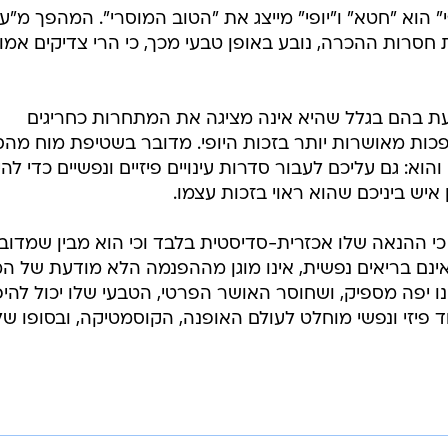
י" הוא "חטא" ו"יופי" מייצג את "הטוב המוסרי". המהפך מ"ע
סרות ההכרה, נובע באופן טבעי מכך, כי הרי צדיקים אמו
געת בהם בגלל שהיא אינה מציגה את המתחרות כחריגים
פכות מאושרות יותר בזכות היופי. מדובר בשטיפת מוח מהס
וא: גם עליכם לעבור סדרות עינויים פיזיים ונפשיים כדי להי
 איש ביניכם שהוא ראוי בזכות עצמו.
כי ההנאה שלו אכזרית-סדיסטית בלבד וכי הוא מבין שמדוב
אינם בריאים נפשית, אינו מוגן מההפנמה הלא מודעת של ה
ינו יפה מספיק, ושחוסר האושר הפרטי, הטבעי שלו יכול להי
ד פיזי ונפשי מוחלט לעולם האופנה, הקוסמטיקה, ובסופו של