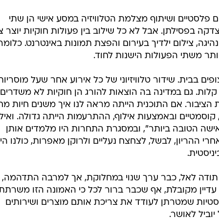
חים פלסטיים ושיתוף מצלמת הטלוויזיה במסע אישי הן שתי
דקה בפסילתן. אבל לא כל שילוב בין פעולות חוקיות יוצר צ
נהיגה, צילום ילדיך בעירום והפצת תמונות באינטרנט. כלומר,
תר משתי הפעולות הישנות לחוד.
ים בבית. שידור טלוויזיוני של כל אירוע אחר שעל מוסריות
לות. גם במדינה בה הוצאות להורג הן חוקיות לא משדרים
ות הציבור. אם התוכנית הייתה מראה לנו איך משנים חיות מ
 קוסמטיים ובאמצעות אילוף, ההתרעמות הייתה גדולה. ואילו 
ישה הטובה ביותר", ובמסגרת התחרות היו מלמדים אותן
חרי ההריון, לבשל, לצחצח נעליים ולרוקן מאפרות, כולנו היינ
ניסטית.
, תודה לאל, כבר ערך שנוי במחלוקת, אך למרבה התדהמה,
עדיין מקובלת, אף שכבר ברור לכל כי האמונה הזו משרתת
טיות שמטרתן לעודד את צריכת אותם מוצרים ושירותים
יוביל לאושר.