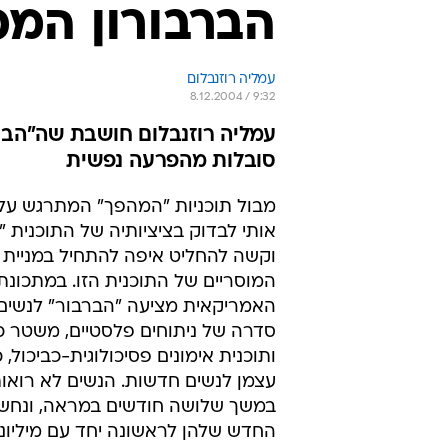
הברבורון המכ
עמליה רוזנבלום
8.12.2004 / 9:32
עמליה רוזנבלום חושבת שה"הבר
סובלות מהפרעה נפשית
מבול תוכניות "המהפך" המתרגש עלינ
אותי לבדוק בציציותיה של התוכנית "
וקשה להחליט איפה להתחיל במניית
המוסריים של התוכנית הזו. במתכונת
האמריקאית מציעה "הברבור" לנשים
סדרה של ניתוחים פלסטיים, משטר כ
ותוכנית אימונים פסיכולוגית-כביכול, 
עצמן לנשים חדשות. הנשים לא רואו
במשך שלושה חודשים במראה, ונחש
החדש שלהן לראשונה יחד עם מיליוני