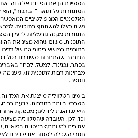
הממיינת הן את הפניות אליה והן א
המתחרות על תואר "הברבור", הוא 
האלמנטים המניפולטיביים המאפשרי
נשים כאלו להשתתף בתוכנית. למראית 
התחרות מקנה נורמליות לרעיון המפ
התוכנית, משום שהוא מציג את הה
בתוכנית כמושא כיסופיהם של רבים. ב
העובדה שהתחרות משודרת בטלוויזיה
בסתר, (בניגוד, למשל, לסחר באיברים
מבחינות רבות לתוכנית זו), מעניקה ל
נוספת.
בימינו הטלוויזיה מייצגת את המדינה,
המרכזי ביותר בתרבות. לדעת רבים, ה
היא שדואגת לחיילים; מספקת ארוחות
וכו'. לכן, העובדה שהטלוויזיה מציע
אסירים להשתתף בניסויים רפואיים, 
חסרי השכלה למסור את ילדיהם לאימ