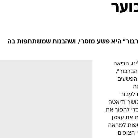
אופנה ברשת
וער
שיער וסטייל
סטייל ID
נעליים ואקסס
שמלות כלה
בור" היא פשע מוסרי, ושהבנות שמשתתפות בה
אג'נדה
דוגמנית השב
ו, הביאה
הברבור",
 הפשעים
ה
 לעבור
ושר ודיאטה
כדי להפוך את
ת את עצמן
פות למראה
 הצופים