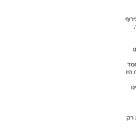
ירוף
ו
חמד
היו
ו
 רק