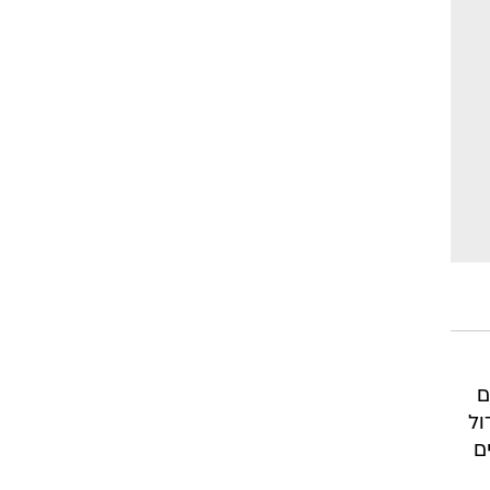
ם
ול
ם