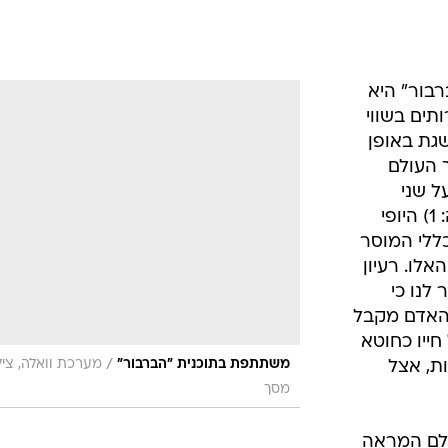
בור" היא
ים בשווי
שגת באופן
 העולם
ל שני
עקרונות שקריים המחזקים זה את זה: 1) היופי
ופי. כללי המוסר
לו. רעיון
לנו כי
האדם מקבל
חייו כחוטא
/
משתתפת בתוכנית "הברבור"
מערכת וואלה, ציל
ת, אצל
מסך
ולם המראה