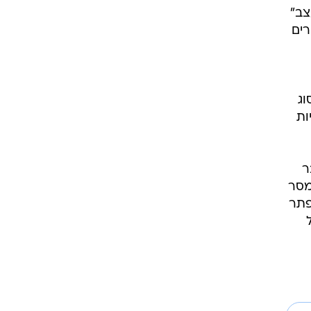
צב"
רים
וג
ות
ר
מסר
פתר