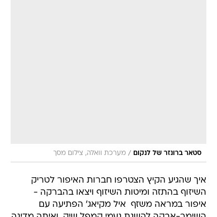
/
סטאר ברונזר של לנקום
מערכת וואלה, צילום מסך
איך שהגיע הקיץ הצטרפו חברות האיפור לטריק
השיזוף בהתזה ומיטות השיזוף ויצאו בהברקה -
איפור במראה משזף  איל מקיאג' הפתיעה עם
השימר-אבקה להשגת נעמי קמפל שיק, ואיתה מדינה