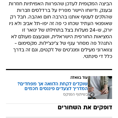
הביצה המקומית לעדכן שהפרוות האמיתיות חוזרות
ובענק, ודיווחו היישר מפריז על ברדלסים וזברות
שהולכים לעטוף אותנו בהרבה חום ואהבה. חבל רק
שאופנאי העתיד שכחו כי פה זה יפו-תל אביב ולא ניו
יורק, ש-24 מעלות בצל בתחילתו של ינואר זו
המציאות החורפית הישראלית, ושבעצם מעולם לא
התנהל פה מסחר ענף של צ'ינצ'ילות. מקסימום -
צווארוני מעילים ומנג'טים של ז'קטים, וגם זה בדרך
כלל די סינתטי.
עוד בוואלה
שוקלים לקחת הלוואה אך מפחדים?
המדריך לצעדים פיננסים חכמים
בשיתוף הפניקס
דופקים את השחורים