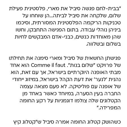
"בבית-לחם פגשה סיביל את מארי, פלסטינית פעילת
שלום, שלקחה את סיביל לביתה...הן שוחחו על
טכניקות הריקמה הפלסטינית המסורתית, וסיכמו
ביניהן נוהלי עבודה. בתום הפגישה התחבקו, וחשו
שהן מאוחדות כנשים, כבני-אדם המבקשים לחיות
בשלום ובשלווה.
פגישתן החשאית של סיביל ומארי סימנה את תחילתו
של פרויקט "שלום בנות". Comme il faut הוא אחד
מבתי האופנה היוקרתיים בישראל, אך עם זאת, הוא
נהנית 'לנער' את דעת הקהל בישראל, במיזוג ייחודי
של אופנה עם פוליטיקה. לא פעם מצאה עצמה
החברה בעין הסערה, במיוחד כאשר באחד מן
הקטלוגים שלה צולמו דוגמניות על רקע החומה
המפרידה."
כשהושק קטלוג החומה אמרה סיביל ש"קטלוג קיץ