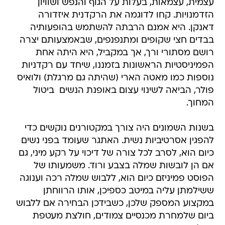
עצמית, עצמאות, בעלות על הגוף והנפש ושוויון
הזדמנויות. קחו לדוגמה את הרקדנית איזדורה
דאנקן. היא אמנם הרבתה להשתמש בהופעותיה
בבדים חצי שקופים ומתנפנפים, שבאמצעותם יצרה
רושם מסתורי ורך, אך במקביל, היא היתה אחת
הפמיניסטיות הראשונות בזמננו, שיחד עם רקדניות
נוספות כמו מאטה הארי (שהיתה גם מרגלת) ולואיס
פולר, הביאה לשינוי עצום באופנת הנשים  ביטול
המחוך.
בשנות השמונים היה צורך במקטורנים נוקשים כדי
להפגין אסרטיביות נשית. האתגר שעומד בפני נשים
כיום הוא, לסרב לכל צורה של דיכוי על רקע מיני, גם
אם הן לובשות שמלה בצבע ורוד. משמעותו של
הפוסט פמיניזם כיום הוא, ללבוש שמלה רכה וענוגה
ששילמתן עליה במיטב כספיכן, אותו הרווחתן
במקצוע המספק שלכן, כשבידכן הבחירה אם ללבוש
ביום שלמחרת מכנסיים צמודים, חולצת מעטפת