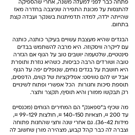
פתחה כבר לפני למעלה משנה, אחרי שהספיקה
להתנסות על מכונת התפירה שניצבה בחדרה מאז
שהייתה ילדה, למדה תדמיתנות בשנקר ועבדה קצת
בתחום.
הבגדים שהיא מעצבת עשויים בעיקר כותנה, כותנה
עם לייקרה וויסקוזה. היא מרבה להשתמש בבדים
סינטטיים, שלטעמה יושבים טוב על הגוף אם הגזרה
טובה ושורדים הרבה כביסות. כשהיא גוזרת ותופרת
היא חושבת על בגדים נוחים, שנופלים יפה על הגוף
אבל יש להם טוויסט: אפליקציות של קווים, הדפסים,
תוספת סיכות וחגורות  הכל אפשרי ופתוח לשינויים 
רק תבקשו ממורן והיא תוסיף, תקצר ותצר.
מה שכיף ב"ספאנק" הם המחירים הנוחים (מכנסיים
עד 200 ¤, חצאיות 140-150 ¤, חולצות 99-129 ¤,
מידות 36-42). גם אחרי שנה וחצי שהחנות פתוחה
וצברה לה כבר קהל קבוע, מצהירה מורן שחשוב לה