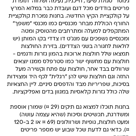
גינוסר  סגולת שיער, חייכנית, נעימה ושלווה  תופרת
פריטים בודדים מכל דגם ועובדת כבר במלוא המרץ
על קולקציית הקיץ החדשה. בחנות נמכרת קולקציית
החורף הכוללת מבחר מכנסיים כמו מכנסי "משפך"
המתקפלים למעלה ומתרחבים מהטוסיק ומטה
ומכנסיים נשפכים עם מנג'ט דו צדדי בקו המותן (יש
לולאות לחגורה בשני הצדדים). בזירת החולצות
תמצאו שלל חולצות ארוכות בהמון גזרות ודגמים -
חולצות עם מחשוף ישר כמו סטרפלס ממנו יוצאים
שרוולים בבד אחר, חולצות עם פתח וקשירה מעל
החזה וגם חולצות שיש להן "רגלית" לכף היד ומצוידות
בסיכות, שפריריות מבד והדפסים סיניים. ליין החצאיות
שלה כולל גזרות קלאסיות במגוון בדים ואפליקציות.
בחנות תוכלו למצוא גם תיקים (29 ¤) שמורן אוספת
ומשדרגת, תכשיטים וסיכות (שהיא עצמה עושה)
ומעט חולצות, גופיות ושרוולונים (69 ¤ או 2 ב-120
¤). כדאי גם לדעת שכל שבוע יש מספר פריטים