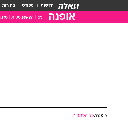
חדשות
ספורט
בחירות
אופנה
ניוז
הפאשניסטות
טרנד
אופנה
/
כל הכתבות
נאבקים בסבך
נגה משל
10.3.2005 / 7:08
שפנת הנסיונות המתולתלת שלנ
של שוקי זיקרי לבעלי המראה המ
לא קל לדבר אל לבם של המתולתלי
בשיער שופע ויבש שנוטה להתנפח ול
צורה וחן. אלה לרוב נשארים במשך ש