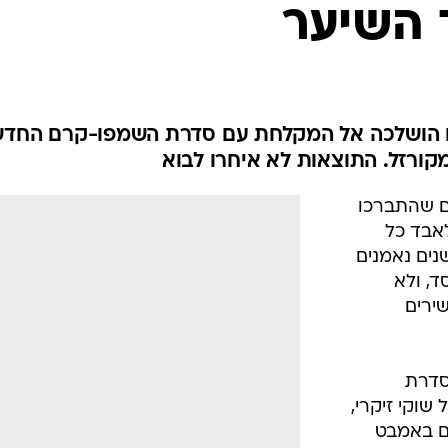
אופנה ברשת
, ולא
שיער וסטייל
ירים
סטייל ID
נעליים ואקסס
סדרת
שמלות כלה
וקי זיקרי,
אג'נדה
ם באמבט
דוגמנית השב
ת ואף
/
אין תמונה
מערכת וואלה, צילום מסך
ים האדומים
(ודרך אגב
לידע כללי- מסתבר של-60% מהישראלים
הגעתי אל שלב החפיפה עם ציפיות מאוד נמוכות, אך הריח
ת הטיפול עם קרם הלחות בהחלט עשתה את העבודה. קרם
נדחק הצדה.
נסיינית אחרת עם תלתלים ארוכים, שמשתמשת אך ורק בשמפו "ELVIVE של לוריאל-פריז ולא