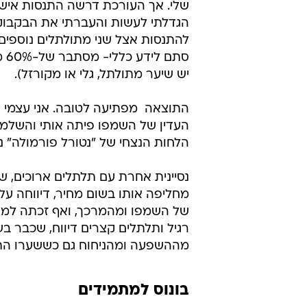
מחליפה אותו בשום מחיר, דיווחה 
של השמפו ומהמרכך, ואף זכתה למחמא
רגיל ותלתלים קצרים דיווח, שכבר ב
מההשפעה ומהניחוח גם כששערו התי
בונוס למתמידים
הבקבוקים מעוצבים באופן שמבדל א
הבקבוקים האחרים ונותנים הרגשה 
בתכשירים של מספרה. "שוקי זיקרי ל
סדרה טיפוח לשיער מתולתל שפותחה 
זיקרי וכוללת: שמפו, מרכך וקרם לחו
יצטרף אליה גם סרום לשיער יבש ומפ
ובונוס קטן למי שהתמידו לקרוא עד 
של לינור אברג'יל, שמובילה את הקמ
של שוקי זיקרי LOOPS.