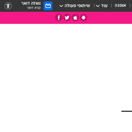
וואלה דואר
אופנה
עוד
שיתופי פעולה
קרא דואר
שה
תי