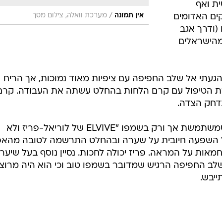
על השפעה חיובית על שערה ובהחלט התרשמה לטובה מהא
ות על המראה. פריז יכולה לחכות. נסיין נוסף בעל שיער
שלב החפיפה הרגיש שמדובר בשמפו טוב וכי הוא היה מרוצ
יבש.
ותם מרוב
שמדובר
ו?פ??ס",
על ידי שוקי
ת. בקרוב
וצל.
הסוף, תמונה
פיין החדש