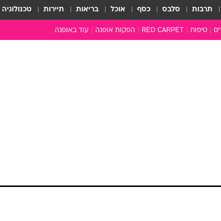
תרבות
סלבס
כסף
אוכל
בריאות
תיירות
טכנולוגיה
ים
טיפוח
RED CARPET
הפקות אופנה
עוד באופנה
שמלות כלה
טובהל'ה +
כל הכתבות
כתבו לנו
 השיער
ארכיון מדורים
עושים סדר
סוגרים שנה
המציאון
משכורת 13
ו הושלכה אל המקלחת עם סדרת השמפו-קרם החד
התעשייה
קורזל. התוצאות לא איחרו לבוא
המצפן האופנ
ם שהתברכו
מלתחה מלאה
אבד כל
סבתא שיק
נים נאמנים