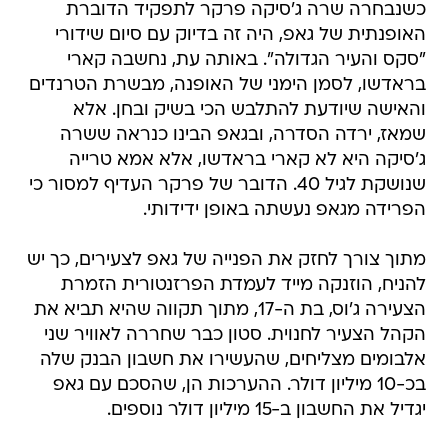
כשנבחרה שרה ג'סיקה פרקר לתפקיד הדוברת
האופנתית של גאפ, היה זה בדיוק עם סיום שידורי
"סקס והעיר הגדולה". באותה עת, נחשבה קארי
בראדשו, לסמן הימני של האופנה, מבשרת הטרנדים
והאישה שיודעת להתלבש הכי בשיק ובחן. אלא
שמאז, ירדה הסדרה, ובגאפ הבינו כנראה ששרה
ג'סיקה היא לא קארי בראדשו, אלא אמא טרייה
שנושקת לגיל 40. הדובר של פרקר העדיף למסור כי
הפרידה מגאפ נעשתה באופן ידידותי.
מתוך צורך לחזק את הפנייה של גאפ לצעירים, כך יש
להניח, הוזנקה מייד לעמדת הפרזנטורית הזמרת
הצעירה ג'וס, בת ה-17, מתוך תקווה שהיא תביא את
הקהל הצעיר לחנוית. סטון כבר שחררה לאוויר שני
אלבומים מצליחים, שהעשירו את חשבון הבנק שלה
בכ-10 מיליון דולר. ההערכות הן, שהסכם עם גאפ
יגדיל את החשבון ב-15 מיליון דולר נוספים.